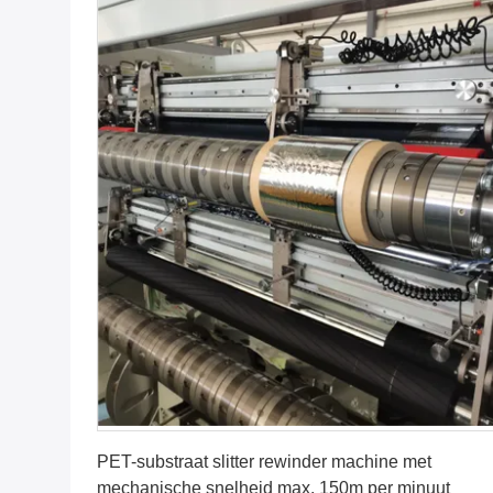
Vind de beste prijs
PET-substraat slitter rewinder machine met
mechanische snelheid max. 150m per minuut