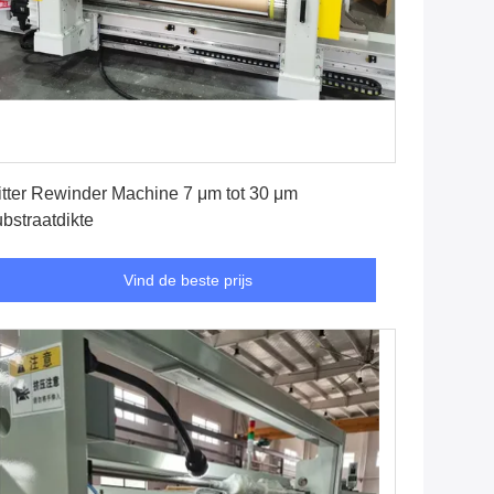
Vind de beste prijs
itter Rewinder Machine 7 μm tot 30 μm
bstraatdikte
Vind de beste prijs