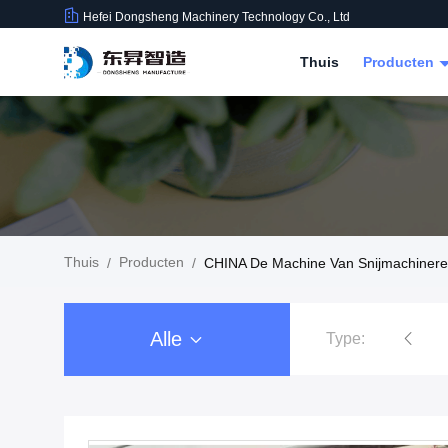
Hefei Dongsheng Machinery Technology Co., Ltd
Thuis
Producten
Thuis
Producten
/
/
CHINA De Machine Van Snijmachinere
Alle
Type:
 Machine van filmrewinder
De Machine van snijmachinerewinder