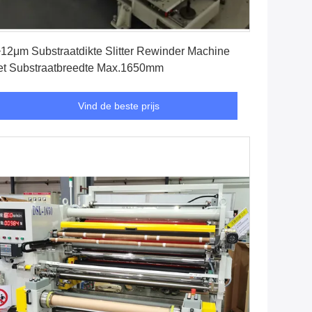
Vind de beste prijs
12μm Substraatdikte Slitter Rewinder Machine
t Substraatbreedte Max.1650mm
Vind de beste prijs