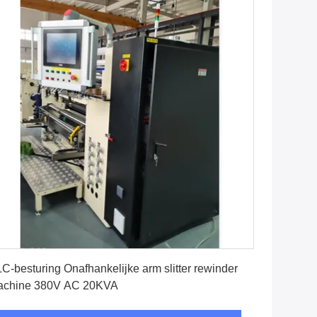
Vind de beste prijs
C-besturing Onafhankelijke arm slitter rewinder
achine 380V AC 20KVA