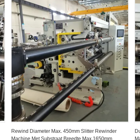
Vind de beste prijs
Rewind Diameter Max. 450mm Slitter Rewinder
Du
Machine Met Substraat Breedte Max.1650mm
Ma