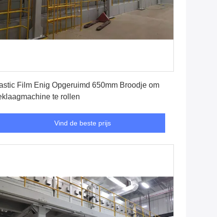
Vind de beste prijs
astic Film Enig Opgeruimd 650mm Broodje om
klaagmachine te rollen
Vind de beste prijs