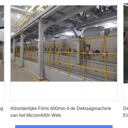
Vind de beste prijs
ng
Afzonderlijke Films 600mm 4 de Deklaagmachine
De
van het Micron400n Web
El