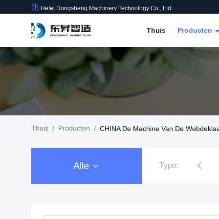
Hefei Dongsheng Machinery Technology Co., Ltd
Thuis
Producten
Thuis
Producten
/
/
CHINA De Machine Van De Webdekla
Alle
Type:
De Machine van filmrewinder
De Ma