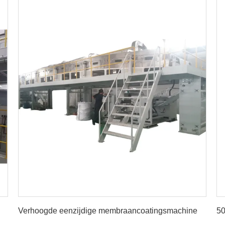
Vind de beste prijs
Verhoogde eenzijdige membraancoatingsmachine
5