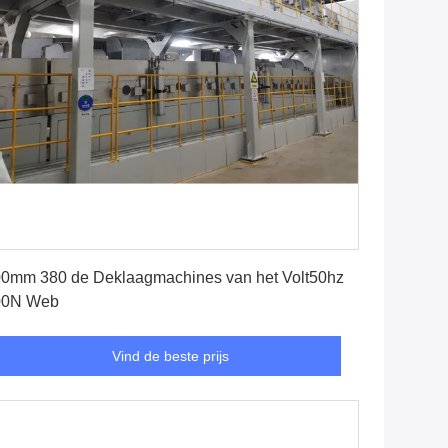
Vind de beste prijs
0mm 380 de Deklaagmachines van het Volt50hz
00N Web
Vind de beste prijs