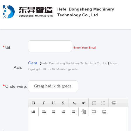
Hefei Dongsheng Machinery
Technology Co., Ltd
Uit:
Enter Your Email
Gent
(
)
Hefei Dongsheng Machinery Technology Co., Ltd
laatst
Aan:
ingelogd : 10 uur 02 Minuten geleden
Onderwerp: