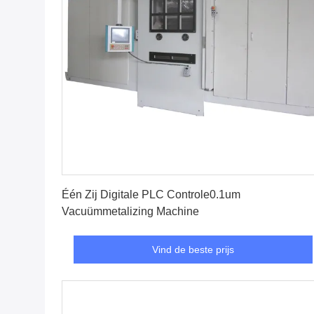
Vind de beste prijs
Één Zij Digitale PLC Controle0.1um
Vacuümmetalizing Machine
Vind de beste prijs