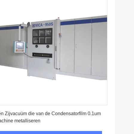
Vind de beste prijs
n Zijvacuüm die van de Condensatorfilm 0.1um
chine metalliseren