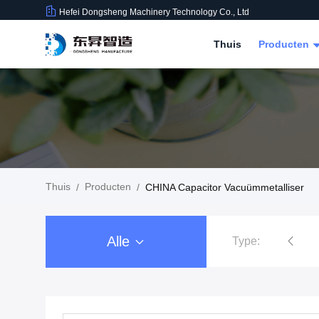
Hefei Dongsheng Machinery Technology Co., Ltd
Thuis
Producten
Thuis
Producten
/
/
CHINA Capacitor Vacuümmetalliser
Alle
Type:
De Machine van filmrewinder