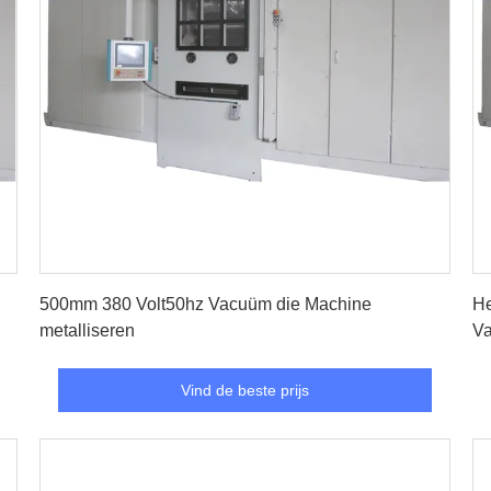
Vind de beste prijs
500mm 380 Volt50hz Vacuüm die Machine
He
metalliseren
Va
Vind de beste prijs