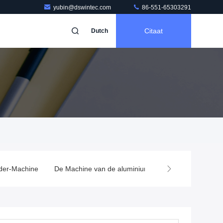
yubin@dswintec.com
86-551-65303291
Citaat
Dutch
der-Machine
De Machine van de aluminiumdeklaag
Capacitor