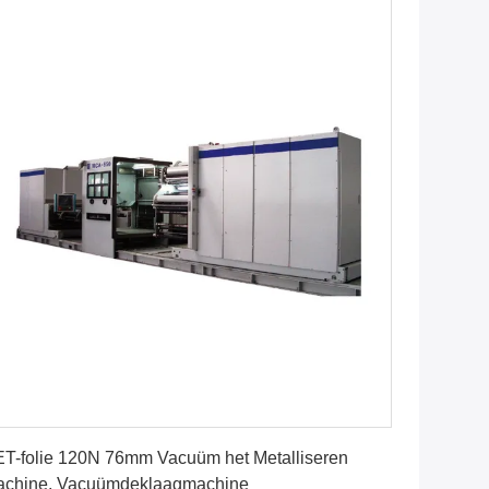
Vind de beste prijs
T-folie 120N 76mm Vacuüm het Metalliseren
achine, Vacuümdeklaagmachine