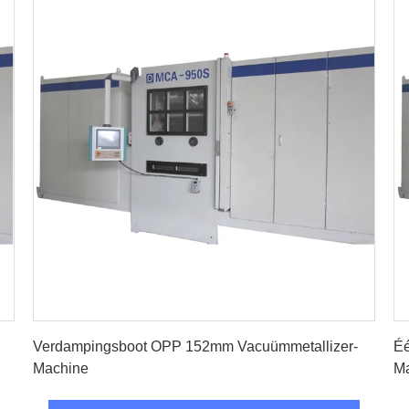
Vind de beste prijs
Verdampingsboot OPP 152mm Vacuümmetallizer-
Éé
Machine
Ma