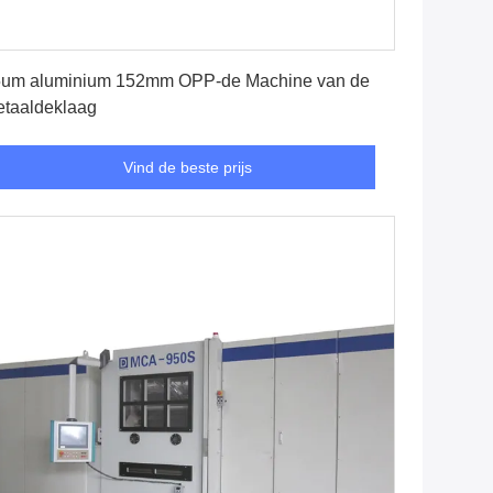
Vind de beste prijs
um aluminium 152mm OPP-de Machine van de
taaldeklaag
Vind de beste prijs