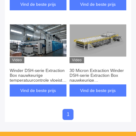
Vind de beste prijs
Vind de beste prijs
Video
Video
Winder DSH-serie Extraction
30 Micron Extraction Winder
Box nauwkeurige
DSH-serie Extraction Box
temperatuurcontrole vloeistof
nauwkeurige
supplement
temperatuurregeling
Vind de beste prijs
Vind de beste prijs
1