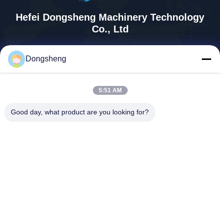
Hefei Dongsheng Machinery Technology
Co., Ltd
yubin@dswintec.com
Dongsheng
86-551-65303291
No.2606, Jixian-Road, Econ
omische Ontwikkelingsstree
5:51 AM
k, Hefei, Anhui, China
Good day, what product are you looking for?
China Goede kwaliteit De Machine van filmrewinder Auteursrecht © 2026
Hefei Dongsheng Machinery Technology Co., Ltd Alle rechten
voorbehouden.