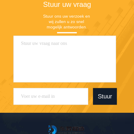
Stuur uw vraag
Stuur ons uw verzoek en 
wij zullen u zo snel 
mogelijk antwoorden.
Stuur