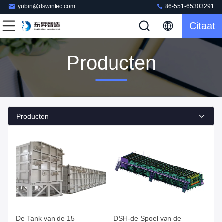
yubin@dswintec.com
86-551-65303291
Citaat
Producten
Producten
De Tank van de 15
DSH-de Spoel van de