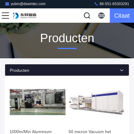
yubin@dswintec.com
86-551-65303291
Citaat
Producten
Producten
1000m/Min Aluminium
50 micron Vacuüm het