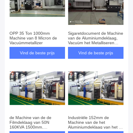
OPP 35 Ton 1000mm
Sigaretdocument de Machine
Machine van 8 Micron de
van de Aluminiumdeklaag,
Vacuümmetallizer
Vacuüm het Metalliseren
Machine
Vind de beste prijs
Vind de beste prijs
de Machine van de de
Industriële 152mm de
Filmdeklaag van 50N
Machine van de het
160KVA 1500mm,
Aluminiumdeklaag van het 50
Vacuümdeklaagmateriaal
Micronhuisdier