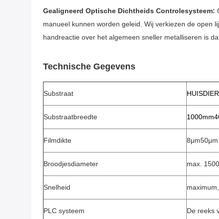
Gealigneerd Optische Dichtheids Controlesysteem:
O
manueel kunnen worden geleid. Wij verkiezen de open lij
handreactie over het algemeen sneller metalliseren is d
Technische Gegevens
Substraat
HUISDIER,
Substraatbreedte
1000mm4
Filmdikte
8μm50μm
Broodjesdiameter
max. 150
Snelheid
maximum,
PLC systeem
De reeks 