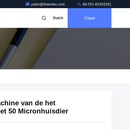
yubin@dswintec.com
86-551-65303291
Citaat
Dutch
chine van de het
et 50 Micronhuisdier