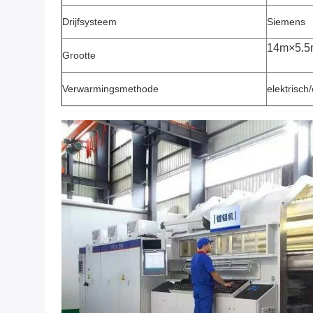
Drijfsysteem
Siemens
14m×5.5
Grootte
Verwarmingsmethode
elektrisch/