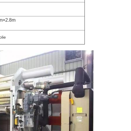
m×2.8m
olie