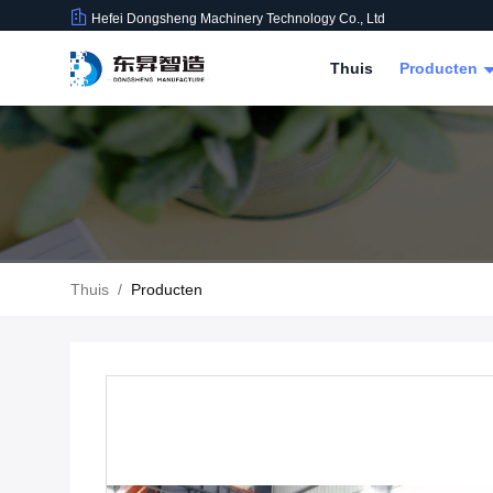
Hefei Dongsheng Machinery Technology Co., Ltd
Thuis
Producten
Thuis
/
Producten