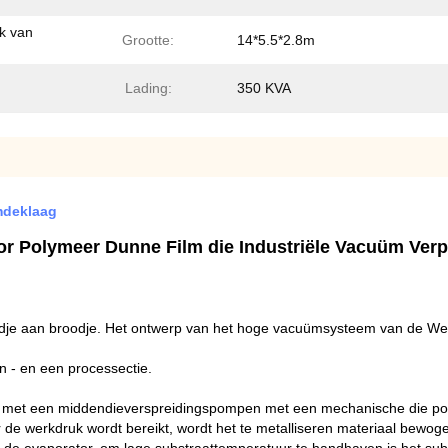
k van
Grootte:
14*5.5*2.8m
Lading:
350 KVA
mdeklaag
or Polymeer Dunne Film die Industriële Vacuüm Ver
odje aan broodje. Het ontwerp van het hoge vacuümsysteem van de We
n - en een processectie.
or of met een middendieverspreidingspompen met een mechanische die 
 de werkdruk wordt bereikt, wordt het te metalliseren materiaal bewog