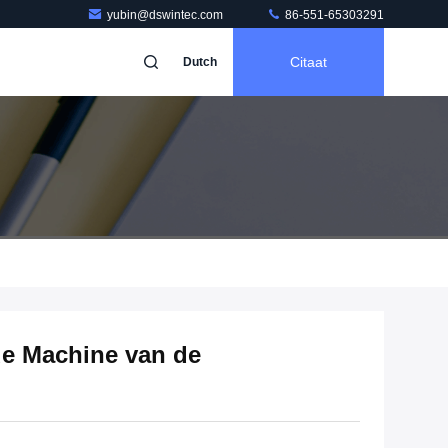
yubin@dswintec.com
86-551-65303291
Citaat
Dutch
e Machine van de