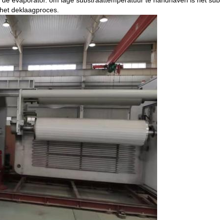
an de evaporator. om lage substraattemperatuur te handhaven is het su
 het deklaagproces.