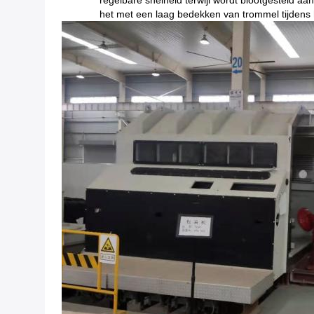
regelbare snelheid terwijl wordt blootgesteld a
het met een laag bedekken van trommel tijdens