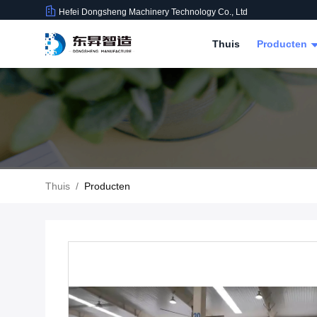
Hefei Dongsheng Machinery Technology Co., Ltd
Thuis
Producten
Thuis
/
Producten