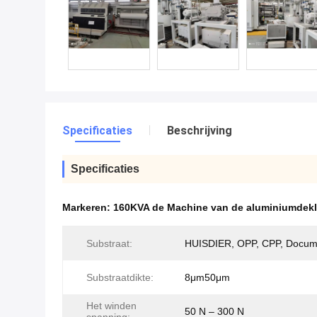
Specificaties
Beschrijving
Specificaties
Markeren:
160KVA de Machine van de aluminiumdek
Substraat:
HUISDIER, OPP, CPP, Docume
Substraatdikte:
8μm50μm
Het winden
50 N – 300 N