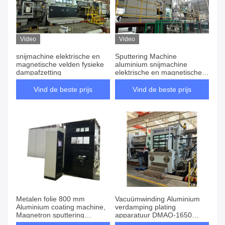
Video
Video
snijmachine elektrische en
Sputtering Machine
magnetische velden fysieke
aluminium snijmachine
dampafzetting
elektrische en magnetische
velden
Vind de beste prijs
Vind de beste prijs
Metalen folie 800 mm
Vacuümwinding Aluminium
Aluminium coating machine,
verdamping plating
Magnetron sputtering
apparatuur DMAO-1650
machine aluminium
2450mm