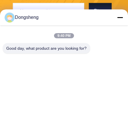
Stuur
Dongsheng
9:40 PM
Good day, what product are you looking for?
Hefei Dongsheng Machinery Technology
Co., Ltd
yubin@dswintec.com
86-551-65303291
No.2606, Jixian-Road, Econ
omische Ontwikkelingsstree
k, Hefei, Anhui, China