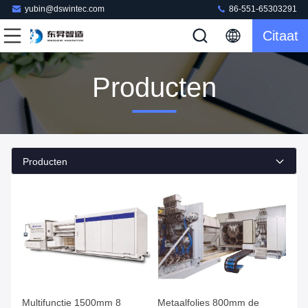
yubin@dswintec.com
86-551-65303291
Citaat
Producten
Producten
Multifunctie 1500mm 8
Metaalfolies 800mm de