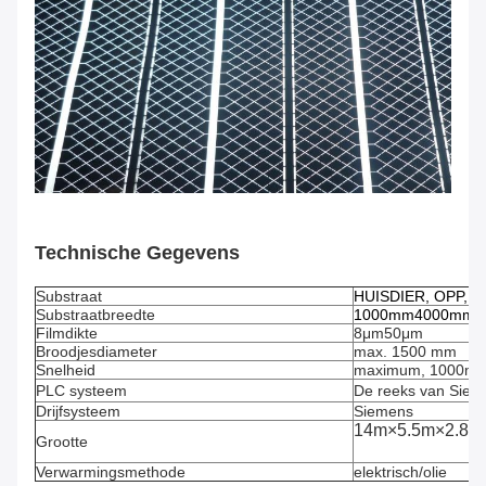
Technische Gegevens
Substraat
HUISDIER, OPP, CP
Substraatbreedte
1000mm4000mm
Filmdikte
8μm50μm
Broodjesdiameter
max. 1500 mm
Snelheid
maximum, 1000m/
PLC systeem
De reeks van Siem
Drijfsysteem
Siemens
14m×5.5m×2.8m
Grootte
Verwarmingsmethode
elektrisch/olie