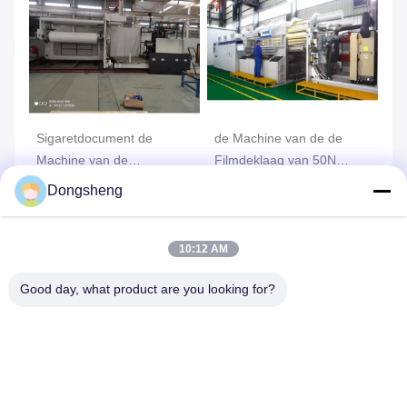
Sigaretdocument de
de Machine van de de
In
e
Machine van de
Filmdeklaag van 50N
Ma
Aluminiumdeklaag,
160KVA 1500mm,
Al
Dongsheng
Vacuüm het Metalliseren
Vacuümdeklaagmateriaal
50
Vind de beste prijs
Vind de beste prijs
Machine
10:12 AM
Good day, what product are you looking for?
Stuur uw vraag
Stuur ons uw verzoek en 
wij zullen u zo snel 
mogelijk antwoorden.