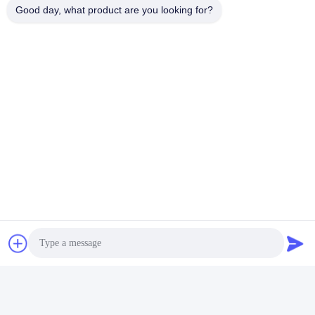
Good day, what product are you looking for?
Veelgestelde vragen
V: Is Dongsheng een fabriek of handelsonderneming?
A: Dongsheng is een fabriek.
V:
Waar is uw fabriek gevestigd?
Geef me een order.
?
A:
Onze fabriek is gevestigd in Hefei, Anhui, China; welkom
om onze fabriek te bezoeken.
V: Hoe zit het met de garantie en de naverkoopservice?
A: We bieden 12 maanden garantie en levenslange
technische ondersteuning voor alle machines. We hebben
een professioneel technisch team na de verkoop, we
kunnen problemen tijdig oplossen.