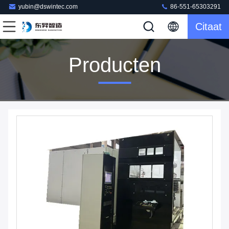
yubin@dswintec.com
86-551-65303291
Citaat
Producten