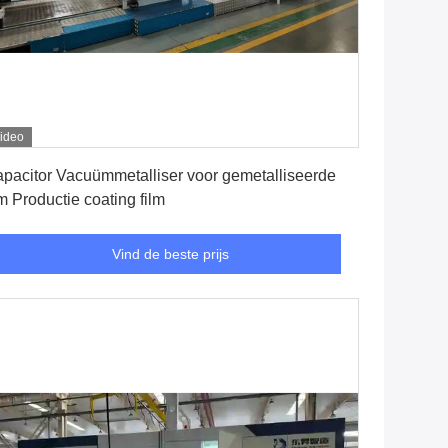
ideo
Vind de beste prijs
pacitor Vacuümmetalliser voor gemetalliseerde
lm Productie coating film
Vind de beste prijs