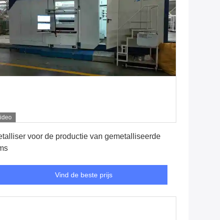
ideo
Vind de beste prijs
talliser voor de productie van gemetalliseerde
lms
Vind de beste prijs