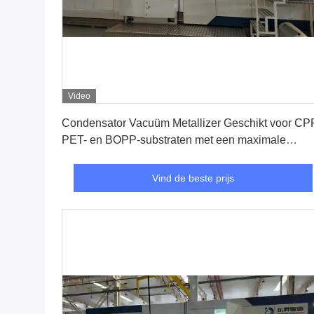
Video
Vind de beste prijs
Condensator Vacuüm Metallizer Geschikt voor CP
PET- en BOPP-substraten met een maximale
breedte van 1300 mm en
verdampingsverwarmingsmethode
Vind de beste prijs