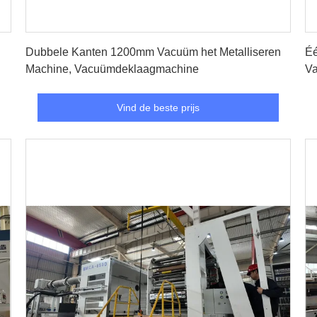
Vind de beste prijs
Dubbele Kanten 1200mm Vacuüm het Metalliseren
Éé
Machine, Vacuümdeklaagmachine
Va
Vind de beste prijs