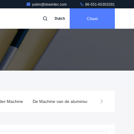
yubin@dswintec.com
86-551-65303291
Citaat
Dutch
der-Machine
De Machine van de aluminiumdeklaag
Capacitor