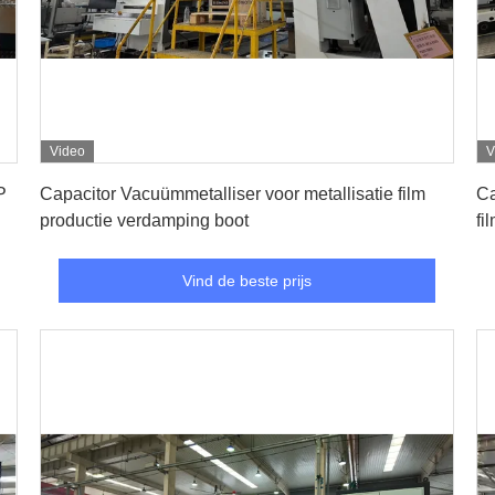
Video
V
Vind de beste prijs
P
Capacitor Vacuümmetalliser voor metallisatie film
Ca
productie verdamping boot
fi
Vind de beste prijs