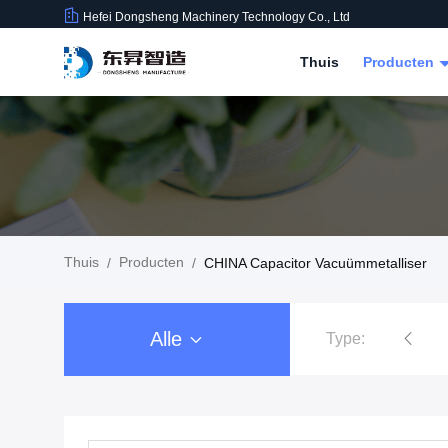
Hefei Dongsheng Machinery Technology Co., Ltd
Thuis
Producten
Thuis
Producten
/
/
CHINA Capacitor Vacuümmetalliser
Alle
Type:
De Machine van filmrewinder