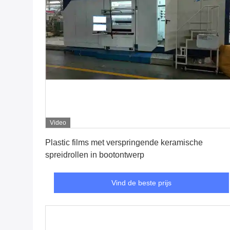
Video
Vind de beste prijs
Plastic films met verspringende keramische
spreidrollen in bootontwerp
Vind de beste prijs