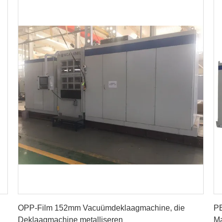
Vind de beste prijs
OPP-Film 152mm Vacuümdeklaagmachine, die
PE
Deklaagmachine metalliseren
Ma