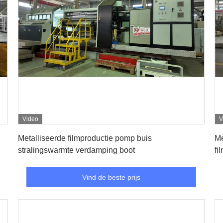
Video
V
Vind de beste prijs
Metalliseerde filmproductie pomp buis
Me
stralingswarmte verdamping boot
fi
Vind de beste prijs