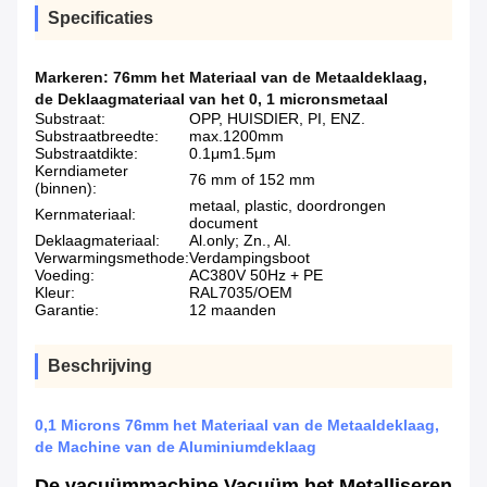
Specificaties
Markeren:
76mm het Materiaal van de Metaaldeklaag
,
de Deklaagmateriaal van het 0
,
1 micronsmetaal
Substraat:
OPP, HUISDIER, PI, ENZ.
Substraatbreedte:
max.1200mm
Substraatdikte:
0.1μm1.5μm
Kerndiameter
76 mm of 152 mm
(binnen):
metaal, plastic, doordrongen
Kernmateriaal:
document
Deklaagmateriaal:
Al.only; Zn., Al.
Verwarmingsmethode:
Verdampingsboot
Voeding:
AC380V 50Hz + PE
Kleur:
RAL7035/OEM
Garantie:
12 maanden
Beschrijving
0,1 Microns 76mm het Materiaal van de Metaaldeklaag,
de Machine van de Aluminiumdeklaag
De vacuümmachine Vacuüm het Metalliseren