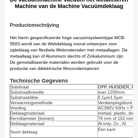
Machine van de Machine Vacuümdeklaag
Productomschrijving
Het hierin gespecificeerde hoge vacuümsysteemtype MCB-
950S wordt van de Webdeklaag vooral ontworpen voor
zijdeklaag van flexibele Webmaterialen met metaallagen. De
metaallaag kan of Aluminium slechts of Zinkaluminium zijn.
De gemetalliseerde materialen worden gebruikt voor de
productie van diëlektrische filmcondensatoren.
Technische Gegevens
Substraat
OPP, HUISDIER, PI,
Substraatbreedte
max.1200mm
Substraatdikte
0.1μm1.5μm
Verwarmingsmethode
Verdampingsboot
Voeding
AC380V 50Hz + PE
Deklaagmateriaal
metaal, plastic, do
Kerndiameter (binnen)
76 mm of 152 mm
Deklaagmateriaal
Al.only; Zn., Al.
Één kant
Soort deklaag