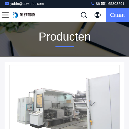
yubin@dswintec.com
86-551-65303291
Citaat
Producten