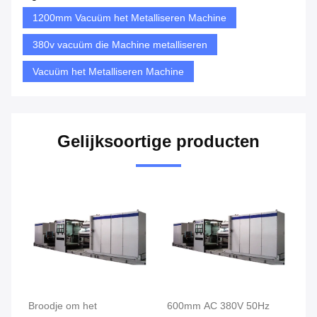
1200mm Vacuüm het Metalliseren Machine
380v vacuüm die Machine metalliseren
Vacuüm het Metalliseren Machine
Gelijksoortige producten
Broodje om het
600mm AC 380V 50Hz
15