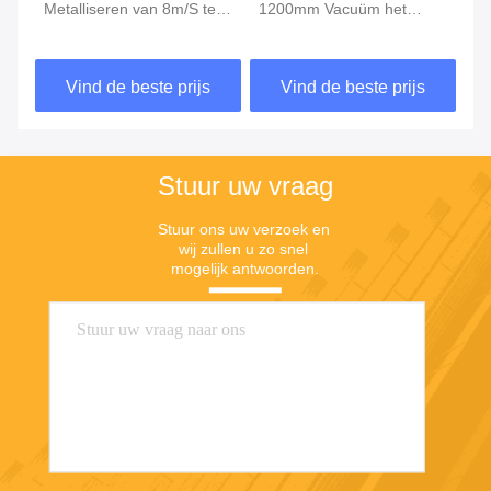
Metalliseren van 8m/S te
1200mm Vacuüm het
OP
rollen 152mm
Metalliseren Machine
Me
Deklaagmachine
Vind de beste prijs
Vind de beste prijs
Stuur uw vraag
Stuur ons uw verzoek en 
wij zullen u zo snel 
mogelijk antwoorden.