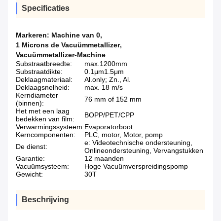
Specificaties
Markeren:
Machine van 0
,
1 Microns de Vacuümmetallizer
,
Vacuümmetallizer-Machine
Substraatbreedte:
max.1200mm
Substraatdikte:
0.1μm1.5μm
Deklaagmateriaal:
Al.only; Zn., Al.
Deklaagsnelheid:
max. 18 m/s
Kerndiameter
76 mm of 152 mm
(binnen):
Het met een laag
BOPP/PET/CPP
bedekken van film:
Verwarmingssysteem:
Evaporatorboot
Kerncomponenten:
PLC, motor, Motor, pomp
e: Videotechnische ondersteuning,
De dienst:
Onlineondersteuning, Vervangstukken
Garantie:
12 maanden
Vacuümsysteem:
Hoge Vacuümverspreidingspomp
Gewicht:
30T
Beschrijving