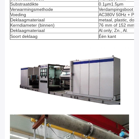
Substraatdikte
0.1μm1.5μm
Verwarmingsmethode
Verdampingsboot
Voeding
AC380V 50Hz + PE
Deklaagmateriaal
metaal, plastic, do
Kerndiameter (binnen)
76 mm of 152 mm
Deklaagmateriaal
Al.only; Zn., Al.
Soort deklaag
Één kant