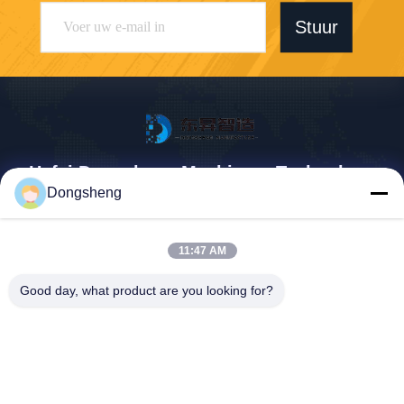
Stuur
Hefei Dongsheng Machinery Technology
Co., Ltd
Dongsheng
yubin@dswintec.com
11:47 AM
86-551-65303291
No.2606, Jixian-Road, Econ
Good day, what product are you looking for?
omische Ontwikkelingsstree
k, Hefei, Anhui, China