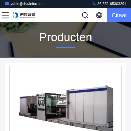
yubin@dswintec.com
86-551-65303291
Citaat
Producten