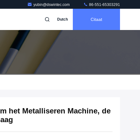
yubin@dswintec.com
86-551-65303291
Citaat
Dutch
 het Metalliseren Machine, de
laag