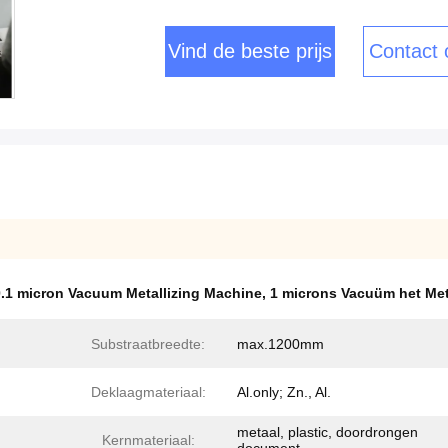
Vind de beste prijs
Contact
0.1 micron Vacuum Metallizing Machine
,
1 microns Vacuüm het Met
Substraatbreedte:
max.1200mm
Deklaagmateriaal:
Al.only; Zn., Al.
metaal, plastic, doordrongen
Kernmateriaal: