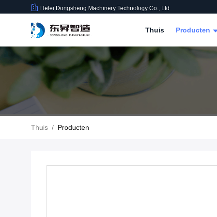
Hefei Dongsheng Machinery Technology Co., Ltd
Thuis
Producten
Thuis
/
Producten