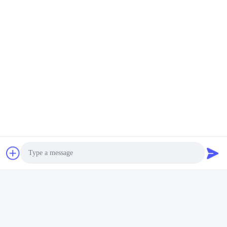
Stuur uw vraag
Stuur ons uw verzoek en 
wij zullen u zo snel 
mogelijk antwoorden.
Stuur
Photo