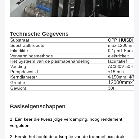
Technische Gegevens
Substraat
OPP, HUISDIER,
Substraatbreedte
max.1200mm
Filmdikte
0.1μm1.5μm
Verwarmingsmethode
elektriciteit
Het Systeem van de plasmabehandeling
facultatief
Voeding
AC380V 50Hz +
Pumpdowntijd
≤15 min
Kerndiameter
Φ150mm, Φ75
12000mm×7
Grootte
Gewicht
30t
Basiseigenschappen
1.
Één keer die tweezijdige verdamping, hoog rendement
vergelden;
2.
Eerste het hoofd de adsorptie van de trommel bias druk