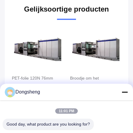
Gelijksoortige producten
PET-folie 120N 76mm
Broodje om het
6
Vacuüm het Metalliseren
Metalliseren van 8m/S te
12
Dongsheng
Machine,
rollen 152mm
Me
Vacuümdeklaagmachine
Deklaagmachine
Vind de beste prijs
Vind de beste prijs
11:01 PM
Good day, what product are you looking for?