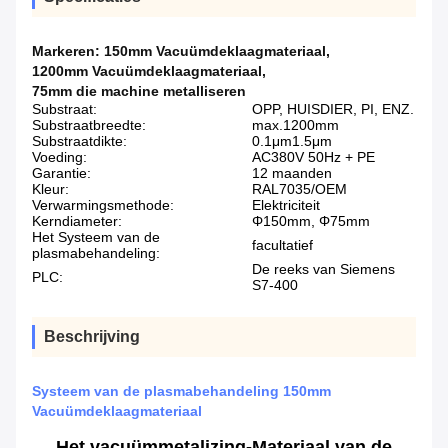
Markeren:
150mm Vacuümdeklaagmateriaal
,
1200mm Vacuümdeklaagmateriaal
,
75mm die machine metalliseren
Substraat:
OPP, HUISDIER, PI, ENZ.
Substraatbreedte:
max.1200mm
Substraatdikte:
0.1μm1.5μm
Voeding:
AC380V 50Hz + PE
Garantie:
12 maanden
Kleur:
RAL7035/OEM
Verwarmingsmethode:
Elektriciteit
Kerndiameter:
Φ150mm, Φ75mm
Het Systeem van de
facultatief
plasmabehandeling:
De reeks van Siemens
PLC:
S7-400
Beschrijving
Systeem van de plasmabehandeling 150mm
Vacuümdeklaagmateriaal
Het vacuümmetalizing-Materiaal van de