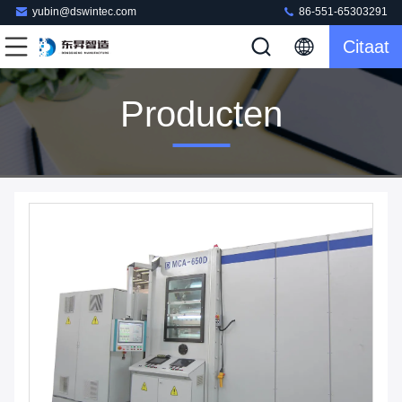
yubin@dswintec.com
86-551-65303291
Citaat
Producten