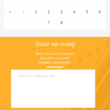
1
2
3
4
5
6
7
8
Stuur uw vraag
Stuur ons uw verzoek en 
wij zullen u zo snel 
mogelijk antwoorden.