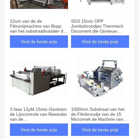
12um van de de
SGS 15mic OPP
Filmsnijmachine van Bopp
Jumbobroodjes Thermisch
van het substraathuisdier de
Document die Opnieuw
Machineac van Rewinder
opwindend Machine
Servomotorcontrole
scheuren
Vind de beste prijs
Vind de beste prijs
3 fase 12μM 15mic-Gesloten
1000mm Substraat van het
de Lijncontrole van Rewinder
de Filmbroodje van de 15
van de
Micronrek de Machine van
HUISDIERENsnijmachine
de Snijmachinerewinder
Machine
Vind de beste prijs
Vind de beste prijs