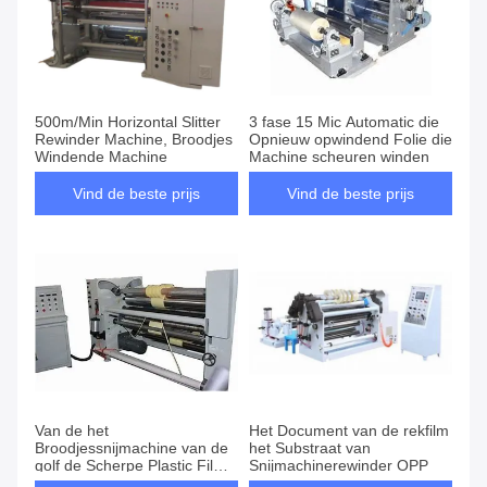
500m/Min Horizontal Slitter
3 fase 15 Mic Automatic die
Rewinder Machine, Broodjes
Opnieuw opwindend Folie die
Windende Machine
Machine scheuren winden
Vind de beste prijs
Vind de beste prijs
Van de het
Het Document van de rekfilm
Broodjessnijmachine van de
het Substraat van
golf de Scherpe Plastic Film
Snijmachinerewinder OPP
Machine van Rewinder