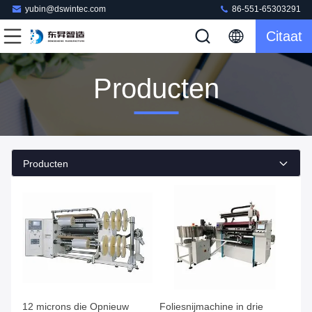
yubin@dswintec.com
86-551-65303291
Citaat
Producten
Producten
12 microns die Opnieuw
Foliesnijmachine in drie