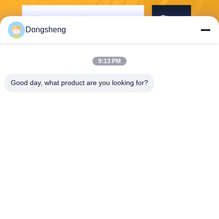
Stuur
Dongsheng
9:13 PM
Good day, what product are you looking for?
Hefei Dongsheng Machinery Technology
Co., Ltd
yubin@dswintec.com
86-551-65303291
No.2606, Jixian-Road, Econ
omische Ontwikkelingsstree
k, Hefei, Anhui, China