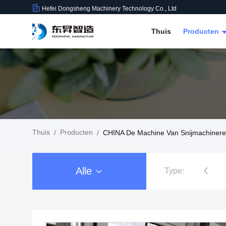
Hefei Dongsheng Machinery Technology Co., Ltd
Thuis
Producten
Thuis
Producten
/
/
CHINA De Machine Van Snijmachinere
Alle
Type:
De Machine van filmrewinder