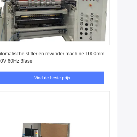
Vind de beste prijs
tomatische slitter en rewinder machine 1000mm
0V 60Hz 3fase
Vind de beste prijs