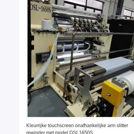
Vind de beste prijs
Kleurrijke touchscreen onafhankelijke arm slitter
rewinder met model DSL1650S