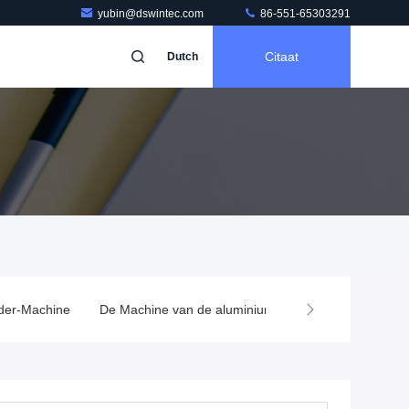
yubin@dswintec.com
86-551-65303291
Citaat
Dutch
der-Machine
De Machine van de aluminiumdeklaag
Capacitor