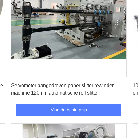
Vind de beste prijs
le
Servomotor aangedreven paper slitter rewinder
10
machine 120mm automatische roll slitter
en
Vind de beste prijs