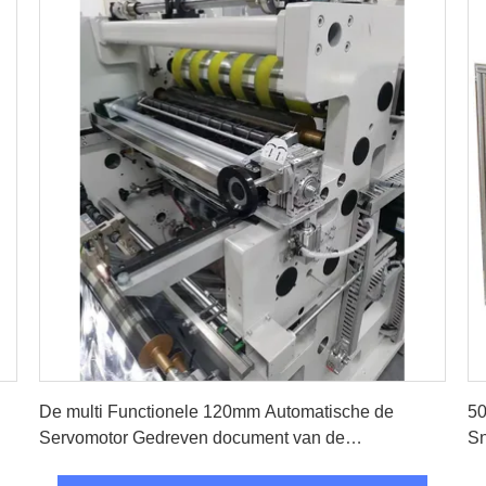
Vind de beste prijs
De multi Functionele 120mm Automatische de
50
Servomotor Gedreven document van de
Sn
Broodjessnijmachine snijmachine rewinder bewerkt