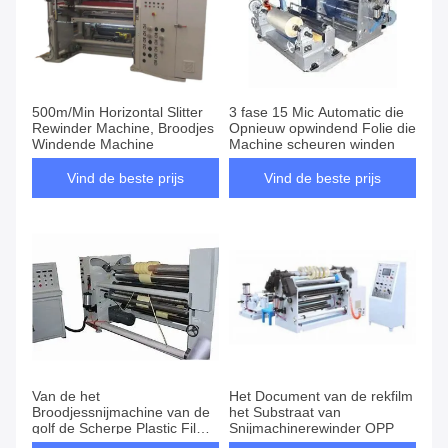
500m/Min Horizontal Slitter
3 fase 15 Mic Automatic die
Rewinder Machine, Broodjes
Opnieuw opwindend Folie die
Windende Machine
Machine scheuren winden
Vind de beste prijs
Vind de beste prijs
Van de het
Het Document van de rekfilm
Broodjessnijmachine van de
het Substraat van
golf de Scherpe Plastic Film
Snijmachinerewinder OPP
Machine van Rewinder