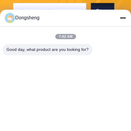
Stuur
Dongsheng
7:42 AM
Good day, what product are you looking for?
Hefei Dongsheng Machinery Technology
Co., Ltd
yubin@dswintec.com
86-551-65303291
No.2606, Jixian-Road, Econ
omische Ontwikkelingsstree
k, Hefei, Anhui, China