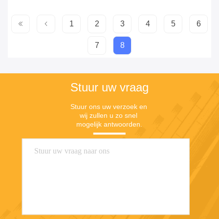
1
2
3
4
5
6
7
8
Stuur uw vraag
Stuur ons uw verzoek en 
wij zullen u zo snel 
mogelijk antwoorden.