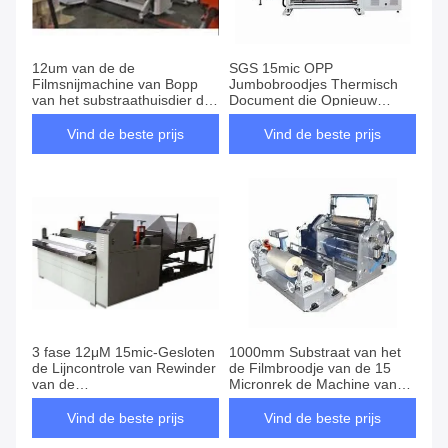
12um van de de
SGS 15mic OPP
Filmsnijmachine van Bopp
Jumbobroodjes Thermisch
van het substraathuisdier de
Document die Opnieuw
Machineac van Rewinder
opwindend Machine
Servomotorcontrole
scheuren
Vind de beste prijs
Vind de beste prijs
3 fase 12μM 15mic-Gesloten
1000mm Substraat van het
de Lijncontrole van Rewinder
de Filmbroodje van de 15
van de
Micronrek de Machine van
HUISDIERENsnijmachine
de Snijmachinerewinder
Machine
Vind de beste prijs
Vind de beste prijs