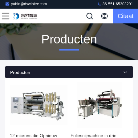
yubin@dswintec.com
86-551-65303291
Citaat
Producten
Producten
12 microns die Opnieuw
Foliesnijmachine in drie