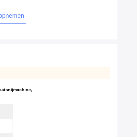
 opnemen
aatsnijmachine
,