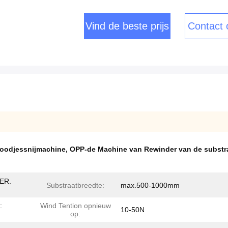
Vind de beste prijs
Contact
roodjessnijmachine
,
OPP-de Machine van Rewinder van de substr
IER.
Substraatbreedte:
max.500-1000mm
:
Wind Tention opnieuw
10-50N
op: