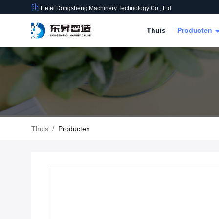
Hefei Dongsheng Machinery Technology Co., Ltd
Thuis
Producten
Thuis
/
Producten