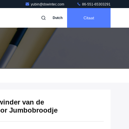
yubin@dswintec.com
86-551-65303291
Citaat
Dutch
inder van de
oor Jumbobroodje