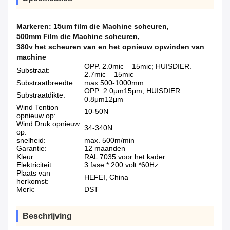
Markeren:
15um film die Machine scheuren
,
500mm Film die Machine scheuren
,
380v het scheuren van en het opnieuw opwinden van
machine
OPP. 2.0mic – 15mic; HUISDIER.
Substraat:
2.7mic – 15mic
Substraatbreedte:
max.500-1000mm
OPP: 2.0μm15μm; HUISDIER:
Substraatdikte:
0.8μm12μm
Wind Tention
10-50N
opnieuw op:
Wind Druk opnieuw
34-340N
op:
snelheid:
max. 500m/min
Garantie:
12 maanden
Kleur:
RAL 7035 voor het kader
Elektriciteit:
3 fase * 200 volt *60Hz
Plaats van
HEFEI, China
herkomst:
Merk:
DST
Beschrijving