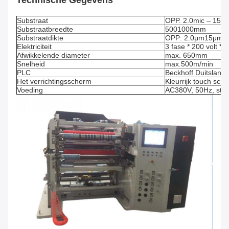
Technische Gegevens
Substraat
OPP. 2.0mic – 15mi
Substraatbreedte
5001000mm
Substraatdikte
OPP: 2.0μm15μm; 
Elektriciteit
3 fase * 200 volt *
Afwikkelende diameter
max. 650mm
Snelheid
max.500m/min
PLC
Beckhoff Duitsland
Het verrichtingsscherm
Kleurrijk touch scr
Voeding
AC380V, 50Hz, stroo