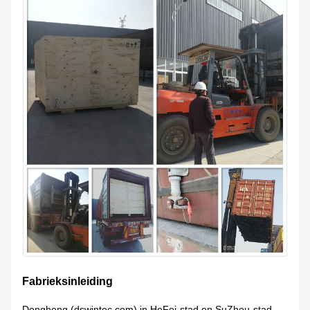
Fabrieksinleiding
Dongheng (dswintec.com) in HeFei-stad en SuZhou-stad,