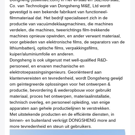
Co. van Technologie van Dongsheng M&E, Ltd wordt
gevestigd is een bekende fabrikant van functioneel-
filmmateriaal dat. Het bedrijf specialiseert zich in de
productie van vacuümdeklaagmachines, die machines
verdelen, die machines, tweerichtings film-trekkende
machines opnieuw opwinden, en ander verwant materiaal,
voor gebieden van elektronische films, de separators van de
lithiumbatterij, optische films, verpakkingsfilms,
kuiper/aluminiumfolie en anderen.
Dongsheng is ook uitgerust met well-qualified R&D-
personeel, en ervaren mechanische en
elektrotoepassingsingenieurs. Georiënteerd aan
klantenvereisten en tevredenheid, wordt Dongsheng gewijd
om geïntegreerde oplossingen voor het ontwerpen &
productie, bevordering & wederopbouw voor gebruikt
materiaal, proces het ontwerpen, materiaalinstallatie,
technisch overleg, en personeel opleiding, van enige
apparaten aan gehele productielijnen te verstrekken.
Met uitstekende producten en de efficiënte diensten, in
binnen- en buitenland verkrijgt DONGSHENG more and
more tevredenheid en steun uit gebruikers.