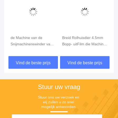
de Machine van de
Breid Rolhuisdier 4.5mm
SG
Snijmachinerewinder van
Bopp- uitFilm die Machine
Ma
6mA 500mm 380V 60Hz,
scheuren
de
Plastic Film die Machine
de
Vind de beste prijs
Vind de beste prijs
opnieuw opwinden
sn
Stuur uw vraag
Stuur ons uw verzoek en 
wij zullen u zo snel 
mogelijk antwoorden.