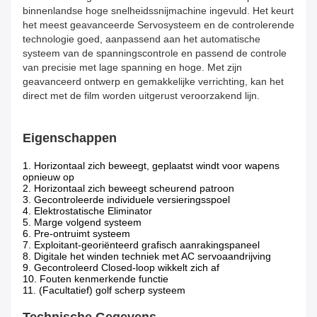
binnenlandse hoge snelheidssnijmachine ingevuld. Het keurt
het meest geavanceerde Servosysteem en de controlerende
technologie goed, aanpassend aan het automatische
systeem van de spanningscontrole en passend de controle
van precisie met lage spanning en hoge. Met zijn
geavanceerd ontwerp en gemakkelijke verrichting, kan het
direct met de film worden uitgerust veroorzakend lijn.
Eigenschappen
1. Horizontaal zich beweegt, geplaatst windt voor wapens
opnieuw op
2. Horizontaal zich beweegt scheurend patroon
3. Gecontroleerde individuele versieringsspoel
4. Elektrostatische Eliminator
5. Marge volgend systeem
6. Pre-ontruimt systeem
7. Exploitant-georiënteerd grafisch aanrakingspaneel
8. Digitale het winden techniek met AC servoaandrijving
9. Gecontroleerd Closed-loop wikkelt zich af
10. Fouten kenmerkende functie
11. (Facultatief) golf scherp systeem