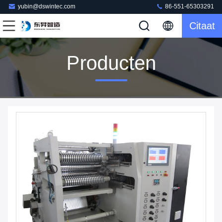
yubin@dswintec.com
86-551-65303291
Citaat
Producten