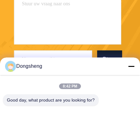
Stuur
Dongsheng
8:42 PM
Good day, what product are you looking for?
Hefei Dongsheng Machinery Technology
Co., Ltd
yubin@dswintec.com
86-551-65303291