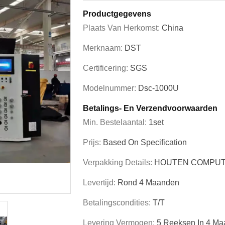
Productgegevens
Plaats Van Herkomst:
China
Merknaam:
DST
Certificering:
SGS
Modelnummer:
Dsc-1000U
Betalings- En Verzendvoorwaarden
Min. Bestelaantal:
1set
Prijs:
Based On Specification
Verpakking Details:
HOUTEN COMPUT
Levertijd:
Rond 4 Maanden
Betalingscondities:
T/T
Levering Vermogen:
5 Reeksen In 4 M