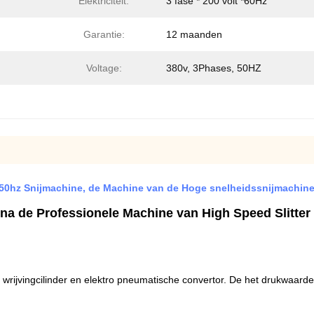
Elektriciteit:
3 fase * 200 volt *60Hz
Garantie:
12 maanden
Voltage:
380v, 3Phases, 50HZ
50hz Snijmachine, de Machine van de Hoge snelheidssnijmachin
na de Professionele Machine van High Speed Slitte
e wrijvingcilinder en elektro pneumatische convertor. De het drukwaar