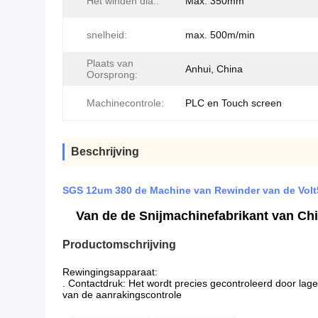
Het winden dia.:
Max. 350mm
snelheid:
max. 500m/min
Plaats van
Anhui, China
Oorsprong:
Machinecontrole:
PLC en Touch screen
Beschrijving
SGS 12um 380 de Machine van Rewinder van de Volt
Van de de Snijmachinefabrikant van Chi
Productomschrijving
Rewingingsapparaat:
.
Contactdruk
:
 Het wordt precies gecontroleerd door lag
van de aanrakingscontrole