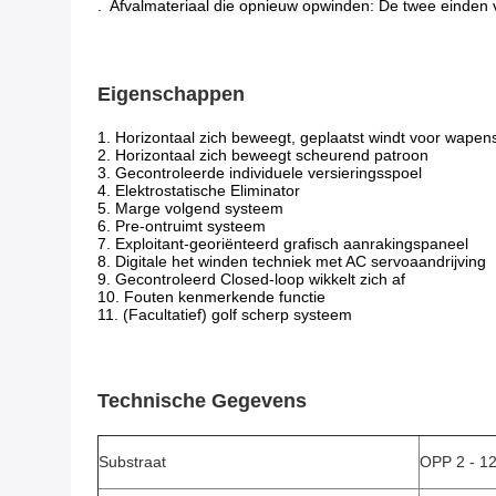
.
Afval
materiaal die
opnieuw opwinden
: De twee einden 
Eigenschappen
1. Horizontaal zich beweegt, geplaatst windt voor wape
2. Horizontaal zich beweegt scheurend patroon
3. Gecontroleerde individuele versieringsspoel
4. Elektrostatische Eliminator
5. Marge volgend systeem
6. Pre-ontruimt systeem
7. Exploitant-georiënteerd grafisch aanrakingspaneel
8. Digitale het winden techniek met AC servoaandrijving
9. Gecontroleerd Closed-loop wikkelt zich af
10. Fouten kenmerkende functie
11. (Facultatief) golf scherp systeem
Technische Gegevens
Substraat
OPP 2 - 1