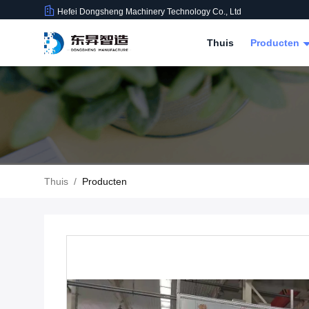
Hefei Dongsheng Machinery Technology Co., Ltd
Thuis
Producten
Thuis
/
Producten