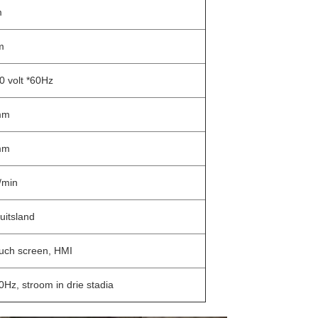
m
m
0 volt *60Hz
mm
mm
/min
uitsland
touch screen, HMI
Hz, stroom in drie stadia