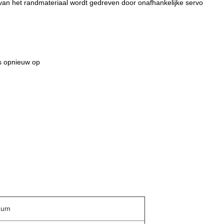
van het randmateriaal wordt gedreven door onafhankelijke servo
ns opnieuw op
2um