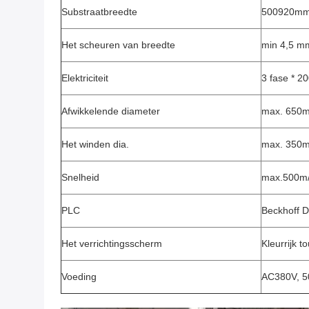
Substraatbreedte
500920m
Het scheuren van breedte
min 4,5 m
Elektriciteit
3 fase * 20
Afwikkelende diameter
max. 650
Het winden dia.
max. 350
Snelheid
max.500m
PLC
Beckhoff D
Het verrichtingsscherm
Kleurrijk 
Voeding
AC380V, 50