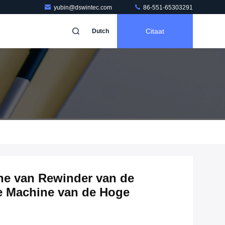
yubin@dswintec.com
86-551-65303291
Citaat
Dutch
e van Rewinder van de
e Machine van de Hoge