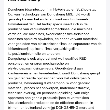
Dongheng (dswintec.com) in HeFei-stad en SuZhou-stad,
Co. van Technologie van Dongsheng M&E, Ltd wordt
gevestigd is een bekende fabrikant van functioneel-
filmmateriaal dat. Het bedrijf specialiseert zich in de
productie van vacuümdeklaagmachines, die machines
verdelen, die machines, tweerichtings film-trekkende
machines opnieuw opwinden, en ander verwant materiaal,
voor gebieden van elektronische films, de separators van de
lithiumbatterij, optische films, verpakkingsfilms,
kuiper/aluminiumfolie en anderen.
Dongsheng is ook uitgerust met well-qualified R&D-
personeel, en ervaren mechanische en
elektrotoepassingsingenieurs. Georiënteerd aan
klantenvereisten en tevredenheid, wordt Dongsheng gewijd
om geïntegreerde oplossingen voor het ontwerpen &
productie, bevordering & wederopbouw voor gebruikt
materiaal, proces het ontwerpen, materiaalinstallatie,
technisch overleg, en personeel opleiding, van enige
apparaten aan gehele productielijnen te verstrekken.
Met uitstekende producten en de efficiënte diensten, in
binnen- en buitenland verkrijgt DONGSHENG more and