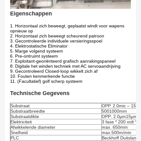
Eigenschappen
1. Horizontaal zich beweegt, geplaatst windt voor wapens
opnieuw op
2. Horizontaal zich beweegt scheurend patroon
3. Gecontroleerde individuele versieringsspoel
4. Elektrostatische Eliminator
5. Marge volgend systeem
6. Pre-ontruimt systeem
7. Exploitant-georiënteerd grafisch aanrakingspaneel
8. Digitale het winden techniek met AC servoaandrijving
9. Gecontroleerd Closed-loop wikkelt zich af
10. Fouten kenmerkende functie
11. (Facultatief) golf scherp systeem
Technische Gegevens
Substraat
OPP. 2.0mic – 15mi
Substraatbreedte
5001000mm
Substraatdikte
OPP: 2.0μm15μm; 
Elektriciteit
3 fase * 200 volt *
Afwikkelende diameter
max. 650mm
Snelheid
max.500m/min
PLC
Beckhoff Duitsland