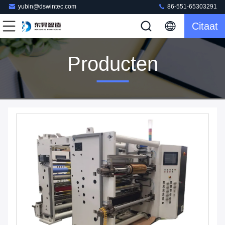
yubin@dswintec.com
86-551-65303291
Citaat
Producten