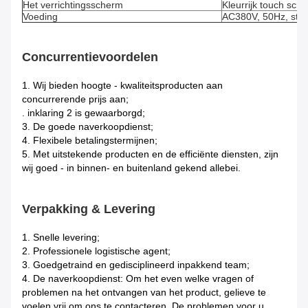
Het verrichtingsscherm
Kleurrijk touch scr
Voeding
AC380V, 50Hz, stroo
Concurrentievoordelen
1.
Wij bieden hoogte - kwaliteitsproducten aan
concurrerende prijs aan;
. inklaring 2 is gewaarborgd;
3. De goede naverkoopdienst;
4. Flexibele betalingstermijnen;
5. Met uitstekende producten en de efficiënte diensten, zijn
wij goed - in binnen- en buitenland gekend allebei.
Verpakking & Levering
1.
Snelle levering;
2. Professionele logistische agent;
3. Goedgetraind en gedisciplineerd inpakkend team;
4. De naverkoopdienst: Om het even welke vragen of
problemen na het ontvangen van het product, gelieve te
voelen vrij om ons te contacteren. De problemen voor u