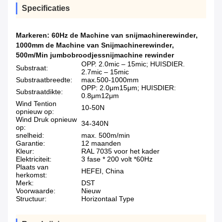
Specificaties
Markeren:
60Hz de Machine van snijmachinerewinder
,
1000mm de Machine van Snijmachinerewinder
,
500m/Min jumbobroodjessnijmachine rewinder
OPP. 2.0mic – 15mic; HUISDIER.
Substraat:
2.7mic – 15mic
Substraatbreedte:
max.500-1000mm
OPP: 2.0μm15μm; HUISDIER:
Substraatdikte:
0.8μm12μm
Wind Tention
10-50N
opnieuw op:
Wind Druk opnieuw
34-340N
op:
snelheid:
max. 500m/min
Garantie:
12 maanden
Kleur:
RAL 7035 voor het kader
Elektriciteit:
3 fase * 200 volt *60Hz
Plaats van
HEFEI, China
herkomst:
Merk:
DST
Voorwaarde:
Nieuw
Structuur:
Horizontaal Type