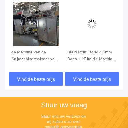
de Machine van de
Breid Rolhuisdier 4.5mm
SG
Snijmachinerewinder van
Bopp- uitFilm die Machine
Ma
6mA 500mm 380V 60Hz,
scheuren
de
Plastic Film die Machine
de
Vind de beste prijs
Vind de beste prijs
opnieuw opwinden
sn
Stuur uw vraag
Stuur ons uw verzoek en 
wij zullen u zo snel 
mogelijk antwoorden.