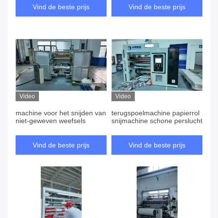
grote touchscreen werking
Slitting Process Flow
Vind de beste prijs
Vind de beste prijs
Video
Video
machine voor het snijden van
terugspoelmachine papierrol
niet-geweven weefsels
snijmachine schone perslucht
Vind de beste prijs
Vind de beste prijs