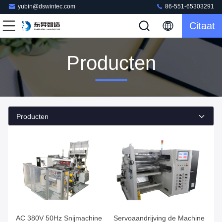
yubin@dswintec.com
86-551-65303291
Citaat
Producten
Producten
AC 380V 50Hz Snijmachine
Servoaandrijving de Machine