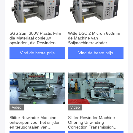
SGS 2um 380V Plastic Film
Witte DSC 2 Micron 650mm
die Materiaal opnieuw
de Machine van
opwinden, die Rewinder-
Snijmachinerewinder
Machine scheuren
Vind de beste prijs
Vind de beste prijs
Video
Video
Slitter Rewinder Machine
Slitter Rewinder Machine
ontworpen voor het snijden
Offering Unwinding
en terugdraaien van
Correction Transmission
Lithiumbatterij Separator met
Flatten en Circular Blade