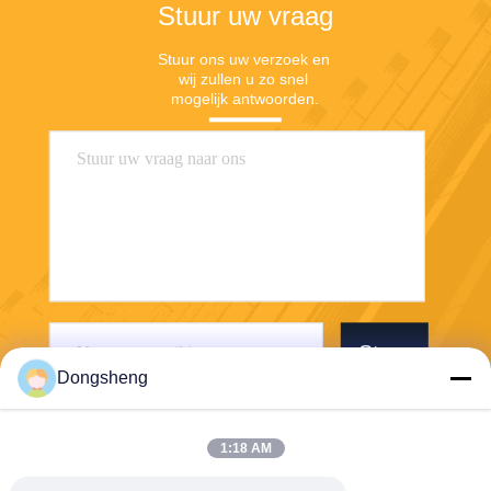
Stuur uw vraag
Stuur ons uw verzoek en 
wij zullen u zo snel 
mogelijk antwoorden.
Stuur
Dongsheng
1:18 AM