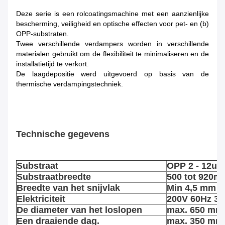
Deze serie is een rolcoatingsmachine met een aanzienlijke
bescherming, veiligheid en optische effecten voor pet- en (b)
OPP-substraten.
Twee verschillende verdampers worden in verschillende
materialen gebruikt om de flexibiliteit te minimaliseren en de
installatietijd te verkort.
De laagdepositie werd uitgevoerd op basis van de
thermische verdampingstechniek.
Technische gegevens
Substraat
OPP 2 - 12um
Substraatbreedte
500 tot 920
m
Breedte van het snijvlak
Min 4,5 mm
Elektriciteit
200V 60Hz 3-
De diameter van het loslopen
max. 650 mm
Een draaiende dag.
max. 350 mm