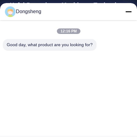
Hefei Dongsheng Machinery Technology
Co., Ltd
Dongsheng
yubin@dswintec.com
12:16 PM
86-551-65303291
No.2606, Jixian-Road, Econ
Good day, what product are you looking for?
omische Ontwikkelingsstree
k, Hefei, Anhui, China
China Goede kwaliteit De Machine van filmrewinder Auteursrecht © 2026
Hefei Dongsheng Machinery Technology Co., Ltd Alle rechten
voorbehouden.