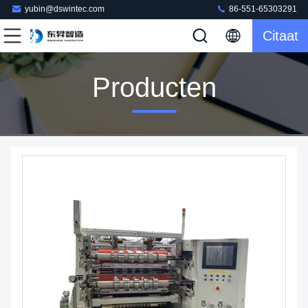
yubin@dswintec.com
86-551-65303291
Citaat
Producten