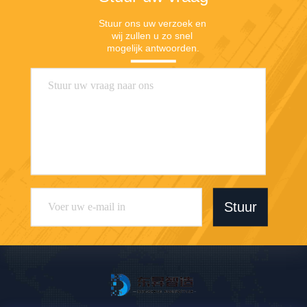
Stuur ons uw verzoek en 
wij zullen u zo snel 
mogelijk antwoorden.
Stuur