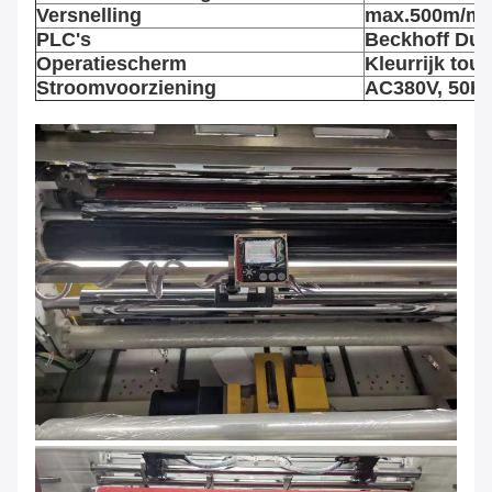
Versnelling
max.500m/mi
PLC's
Beckhoff Dui
Operatiescherm
Kleurrijk tou
Stroomvoorziening
AC380V, 50Hz