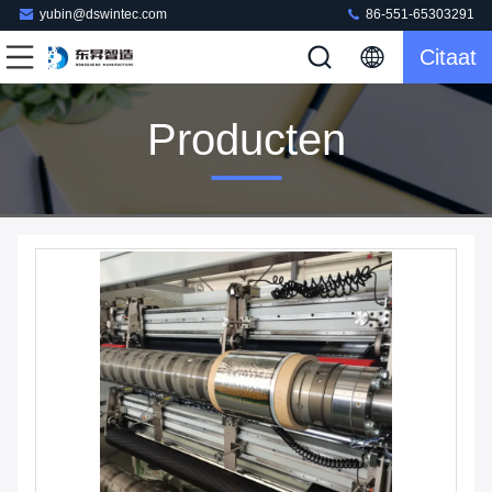
yubin@dswintec.com
86-551-65303291
Citaat
Producten