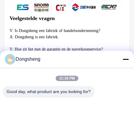
Veelgestelde vragen
V: Is Dongsheng een fabriek of handelsonderneming?
A: Dongsheng is een fabriek.
V: Hoe zit het met de garantie en de naverkoopservice?
A: Wij bieden 12 maanden garantie en levenslange technische
Dongsheng
ondersteuning voor alle machines.
De reactie is binnen 12 uur beschikbaar, terwijl de oplossing voor
de probleemoplossing binnen 48 uur wordt verstrekt.
11:36 PM
V: Installatie van de machine
Good day, what product are you looking for?
A: Wij kunnen de technicus aan de plaats toewijzen voor de
installatie ter plaatse indien de koper dit wenst.
V: Betalingsvoorwaarden
A: TT 30% vooraf, 70% vóór verzending.
Tags: