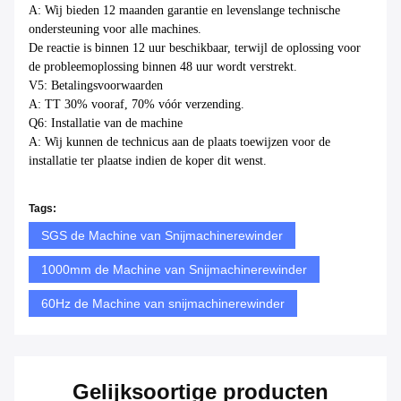
Veelgestelde vragen
V1: Is Dongsheng een fabriek of handelsonderneming?
A: Dongsheng is een fabriek.
Q2: Waar is uw fabriek gevestigd? Kan ik deze bezoeken voordat ik
een bestelling plaatst?
A: Natuurlijk, hartelijk welkom om onze fabriek te bezoeken.
V3: Naar welke landen heeft u geëxporteerd?
A: Wij hebben onze producten over de hele wereld geëxporteerd,
zoals Europa, de VS, Japan, Korea, India etc.