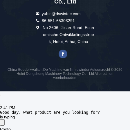
Stuur ons uw verzoek en 
wij zullen u zo snel 
mogelijk antwoorden.
Stuur
Dongsheng
Hefei Dongsheng Machinery Technology