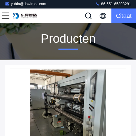
yubin@dswintec.com
86-551-65303291
Citaat
Producten