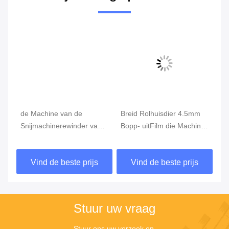
Q4: Hoe zit het met de garantie en de dienst na verkoop?
A: Wij bieden 12 maanden garantie en levenslange technische
ondersteuning voor alle machines.
De reactie is binnen 12 uur beschikbaar, terwijl de oplossing voor
de probleemoplossing binnen 48 uur wordt verstrekt.
V5: Betalingsvoorwaarden
A: TT 30% vooraf, 70% vóór verzending.
Q6: Installatie van de machine
A: Wij kunnen de technicus aan de plaats toewijzen voor de
installatie ter plaatse indien de koper dit wenst.
Tags:
SGS de Machine van Snijmachinerewinder
1000mm de Machine van Snijmachinerewinder
60Hz de Machine van snijmachinerewinder