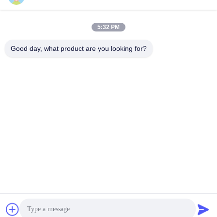
5:32 PM
Good day, what product are you looking for?
Stuur
Hefei Dongsheng Machinery Technology
Co., Ltd
yubin@dswintec.com
86-551-65303291
No.2606, Jixian-Road, Econ
omische Ontwikkelingsstree