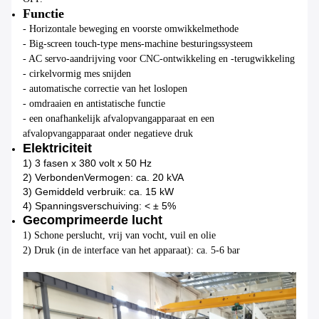
Functie
- Horizontale beweging en voorste omwikkelmethode
- Big-screen touch-type mens-machine besturingssysteem
- AC servo-aandrijving voor CNC-ontwikkeling en -terugwikkeling
- cirkelvormig mes snijden
- automatische correctie van het loslopen
- omdraaien en antistatische functie
- een onafhankelijk afvalopvangapparaat en een
afvalopvangapparaat onder negatieve druk
Elektriciteit
1) 3 fasen x 380 volt x 50 Hz
2) Verbonden
Vermogen: ca. 20 kVA
3) Gemiddeld verbruik: ca. 15 kW
4) Spanningsverschuiving: < ± 5%
Gecomprimeerde lucht
1) Schone perslucht, vrij van vocht, vuil en olie
2) Druk (in de interface van het apparaat): ca. 5-6 bar