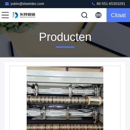
yubin@dswintec.com
86-551-65303291
Citaat
Producten