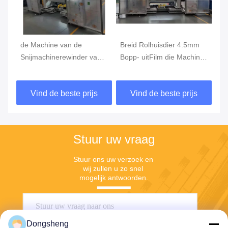
de Machine van de
Breid Rolhuisdier 4.5mm
SG
Snijmachinerewinder van
Bopp- uitFilm die Machine
Ma
6mA 500mm 380V 60Hz,
scheuren
de
Plastic Film die Machine
de
Vind de beste prijs
Vind de beste prijs
opnieuw opwinden
sn
Stuur uw vraag
Stuur ons uw verzoek en 
wij zullen u zo snel 
mogelijk antwoorden.
Dongsheng