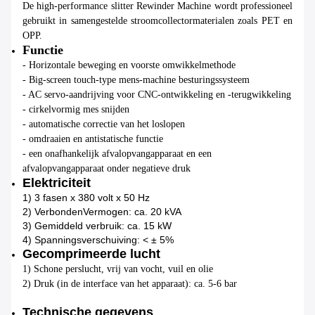
De high-performance slitter Rewinder Machine wordt professioneel
gebruikt in samengestelde stroomcollectormaterialen zoals PET en
OPP.
Functie
- Horizontale beweging en voorste omwikkelmethode
- Big-screen touch-type mens-machine besturingssysteem
- AC servo-aandrijving voor CNC-ontwikkeling en -terugwikkeling
- cirkelvormig mes snijden
- automatische correctie van het loslopen
- omdraaien en antistatische functie
- een onafhankelijk afvalopvangapparaat en een
afvalopvangapparaat onder negatieve druk
Elektriciteit
1) 3 fasen x 380 volt x 50 Hz
2) Verbonden
Vermogen: ca. 20 kVA
3) Gemiddeld verbruik: ca. 15 kW
4) Spanningsverschuiving: < ± 5%
Gecomprimeerde lucht
1) Schone perslucht, vrij van vocht, vuil en olie
2) Druk (in de interface van het apparaat): ca. 5-6 bar
Technische gegevens