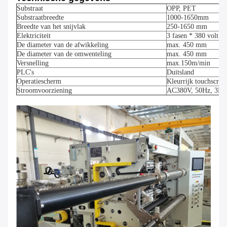
Substraat
OPP, PET
Substraatbreedte
1000-1650
mm
Breedte van het snijvlak
250-1650 mm
Elektriciteit
3 fasen * 380 volt *
De diameter van de afwikkeling
max. 450 mm
De diameter van de omwenteling
max. 450 mm
Versnelling
max.150m/min
PLC's
Duitsland
Operatiescherm
Kleurrijk touchscree
Stroomvoorziening
AC380V, 50Hz, 3P