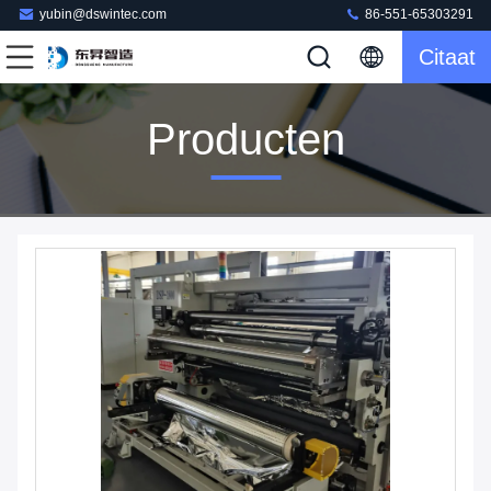
yubin@dswintec.com
86-551-65303291
Citaat
Producten