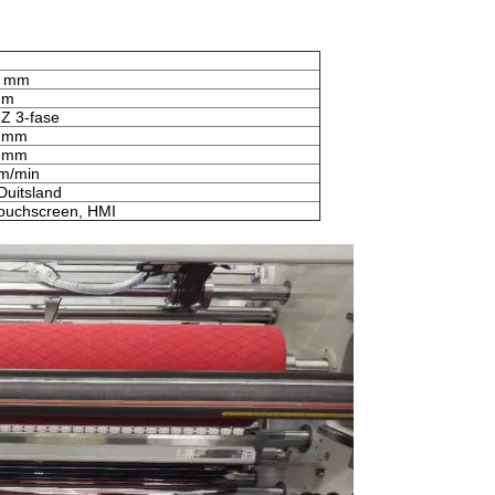
0 mm
mm
Z 3-fase
0 mm
0 mm
m/min
Duitsland
 touchscreen, HMI