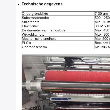
Technische gegevens
Ondergronddikte
7-30 μm
Substraatbreedte
500-125
Snijbreedte
Min. 30 
Elektriciteit
380V 50H
De diameter van het loslopen
Max. 45
Wikkeldiameter
Max. 30
Mechanische snelheid
Max.200 
PLC's
Beckhoff 
Operatiescherm
Kleurrijk