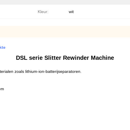
Kleur:
wit
kte
DSL serie Slitter Rewinder Machine
erialen zoals lithium-ion-batterijseparatoren.
eem