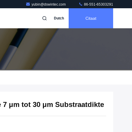
yubin@dswintec.com
86-551-65303291
Citaat
Dutch
 7 μm tot 30 μm Substraatdikte