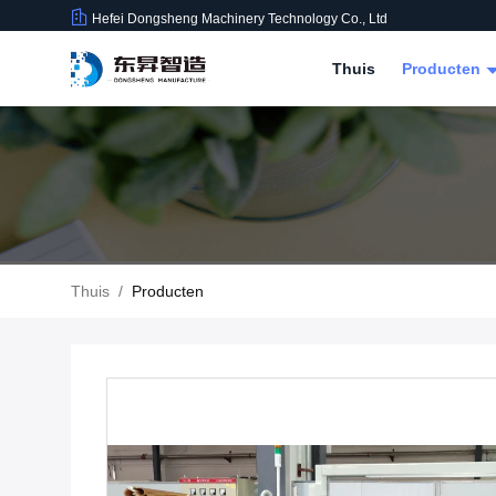
Hefei Dongsheng Machinery Technology Co., Ltd
Thuis
Producten
Thuis
/
Producten