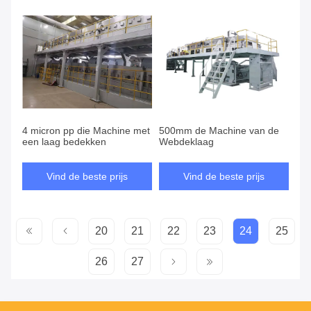
4 micron pp die Machine met
500mm de Machine van de
een laag bedekken
Webdeklaag
Vind de beste prijs
Vind de beste prijs
20
21
22
23
24
25
26
27