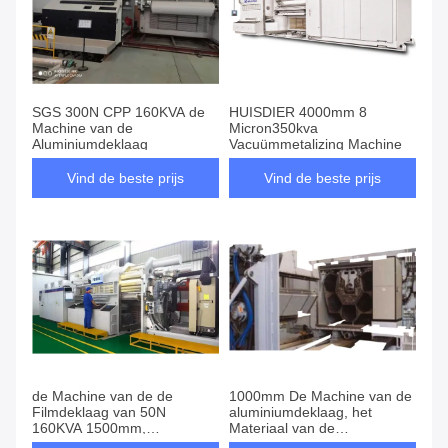
SGS 300N CPP 160KVA de
HUISDIER 4000mm 8
Machine van de
Micron350kva
Aluminiumdeklaag
Vacuümmetalizing Machine
Vind de beste prijs
Vind de beste prijs
de Machine van de de
1000mm De Machine van de
Filmdeklaag van 50N
aluminiumdeklaag, het
160KVA 1500mm,
Materiaal van de
Vacuümdeklaagmateriaal
Metaaldeklaag