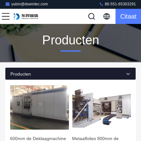
yubin@dswintec.com
86-551-65303291
Citaat
Producten
Producten
600mm de Deklaagmachine
Metaalfolies 800mm de