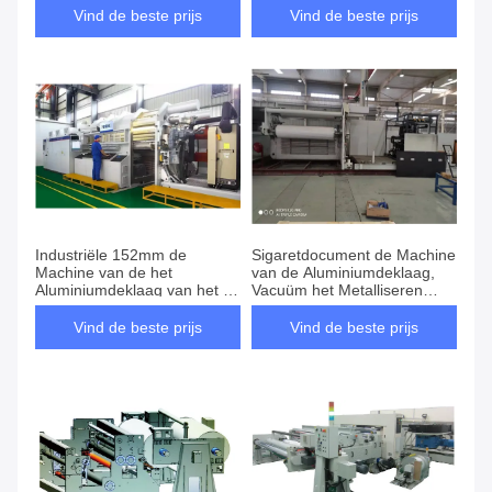
Vind de beste prijs
Vind de beste prijs
Industriële 152mm de
Sigaretdocument de Machine
Machine van de het
van de Aluminiumdeklaag,
Aluminiumdeklaag van het 50
Vacuüm het Metalliseren
Micronhuisdier
Machine
Vind de beste prijs
Vind de beste prijs