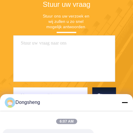
Stuur uw vraag
Stuur ons uw verzoek en 
wij zullen u zo snel 
mogelijk antwoorden.
Stuur
Dongsheng
6:07 AM