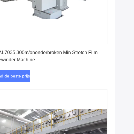
Vind de beste prijs
L7035 300m/ononderbroken Min Stretch Film
winder Machine
nd de beste prijs