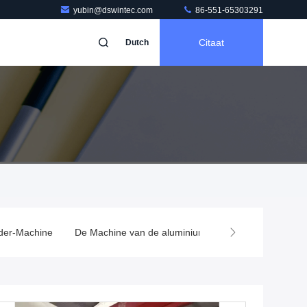
yubin@dswintec.com
86-551-65303291
Citaat
Dutch
der-Machine
De Machine van de aluminiumdeklaag
Capacitor