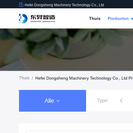
Hefei Dongsheng Machinery Technology Co., Ltd
Thuis
Producten
Thuis
/
Hefei Dongsheng Machinery Technology Co., Ltd P
Alle
Type:
De Machine van filmrewinder