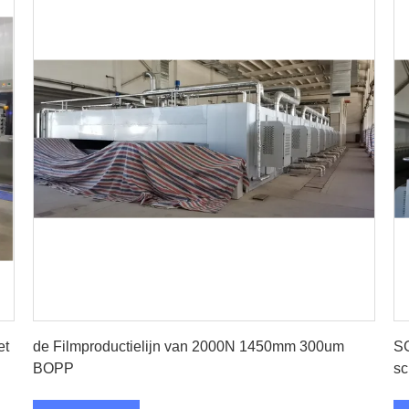
Vind de beste prijs
et
de Filmproductielijn van 2000N 1450mm 300um
SG
BOPP
sc