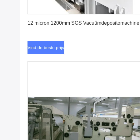
Vind de beste prijs
12 micron 1200mm SGS Vacuümdepositomachine
Vind de beste prijs