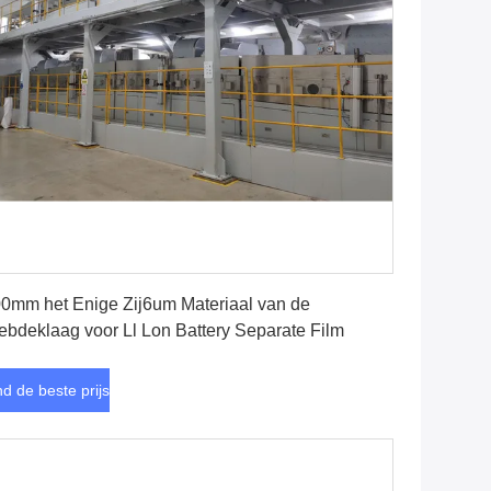
Vind de beste prijs
0mm het Enige Zij6um Materiaal van de
bdeklaag voor Ll Lon Battery Separate Film
nd de beste prijs