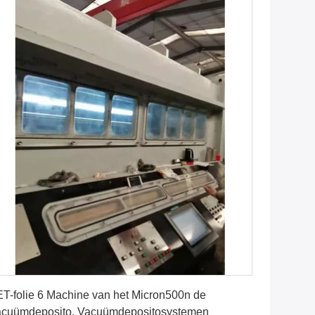
Vind de beste prijs
T-folie 6 Machine van het Micron500n de
cuümdeposito, Vacuümdepositosystemen