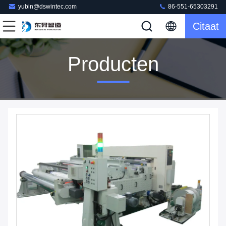
yubin@dswintec.com
86-551-65303291
Citaat
Producten