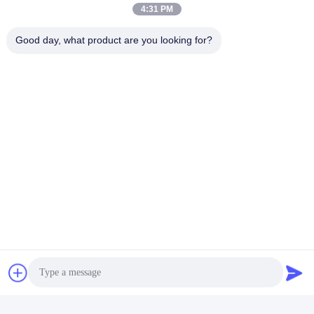
4:31 PM
Good day, what product are you looking for?
Hefei Dongsheng Machinery Technology
Co., Ltd
yubin@dswintec.com
86-551-65303291
No.2606, Jixian-Road, Econ
omische Ontwikkelingsstree
k, Hefei, Anhui, China
China Goede kwaliteit De Machine van filmrewinder Auteursrecht © 2026
Hefei Dongsheng Machinery Technology Co., Ltd Alle rechten
voorbehouden.