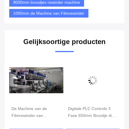
8000mm broodjes rewinder machine
1000mm de Machine van Filmrewinder
Gelijksoortige producten
De Machine van de
Digitale PLC Controle 3
De
Filmrewinder van
Fase 650mm Broodje die
Re
lithiumseparators 20um
Machine, de Machine van
50