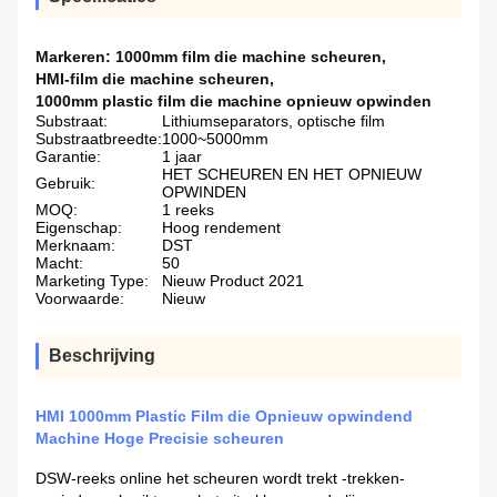
Markeren:
1000mm film die machine scheuren
,
HMI-film die machine scheuren
,
1000mm plastic film die machine opnieuw opwinden
Substraat:
Lithiumseparators, optische film
Substraatbreedte:
1000~5000mm
Garantie:
1 jaar
HET SCHEUREN EN HET OPNIEUW
Gebruik:
OPWINDEN
MOQ:
1 reeks
Eigenschap:
Hoog rendement
Merknaam:
DST
Macht:
50
Marketing Type:
Nieuw Product 2021
Voorwaarde:
Nieuw
Beschrijving
HMI 1000mm Plastic Film die Opnieuw opwindend
Machine Hoge Precisie scheuren
DSW-reeks online het scheuren wordt trekt -trekken-