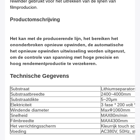
rewinder gebruikt voor het uitrekken van de lijnen van
filmproducion.
Productomschrijving
Het kan met de producerende lijn, het bereiken het
ononderbroken opnieuw opwinden, de automatische
het opnieuw opwinden uitwisseling worden uitgerust,
om de controle van spanning met hoge precisie en
hoog rendementproductie te verzekeren.
Technische Gegevens
Substraat
Lithiumseparators, 
Substraatbreedte
2400~4000mm
Substraatdikte
5~20μm
Elektriciteit
3 fase * 200 volt *
Windende diameter
MaxФ1060mm
Snelheid
MAX80m/min
Filmbreedte
MAX4300mm
Het verrichtingsscherm
Kleurrijk touch scr
Voeding
AC380V, 50Hz, stroo