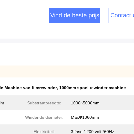
Vind de beste prijs
Contact
e Machine van filmrewinder
,
1000mm spoel rewinder machine
ilm
Substraatbreedte:
1000~5000mm
Windende diameter:
MaxФ1060mm
Elektriciteit:
3 fase * 200 volt *60Hz