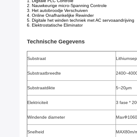
1. Digitale PLC Controle
2. Nauwkeurige micro-Spanning Controle
3. Het autobroodje Verschuiven
4. Online Onafhankelijke Rewinder
5.
Digitale het winden techniek met AC servoaandrijving
6.
Elektrostatische Eliminator
Technische Gegevens
Substraat
Lithiumsep
Substraatbreedte
2400~40
Substraatdikte
5~20μm
Elektriciteit
3 fase * 20
Windende diameter
MaxФ106
Snelheid
MAX80m/m