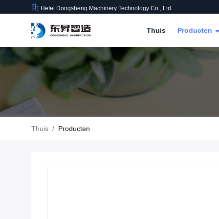
Hefei Dongsheng Machinery Technology Co., Ltd
Thuis
Producten
Thuis
/
Producten