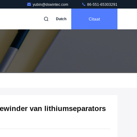
yubin@dswintec.com
86-551-65303291
Citaat
Dutch
ewinder van lithiumseparators