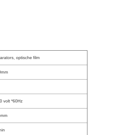
arators, optische film
00mm
0 volt *60Hz
0mm
in