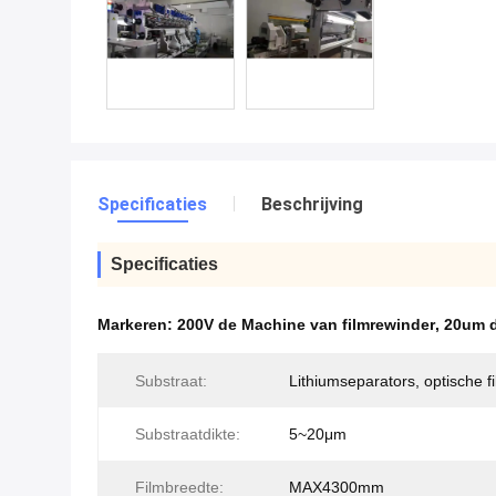
Specificaties
Beschrijving
Specificaties
Markeren:
200V de Machine van filmrewinder
,
20um d
Substraat:
Lithiumseparators, optische f
Substraatdikte:
5~20μm
Filmbreedte:
MAX4300mm