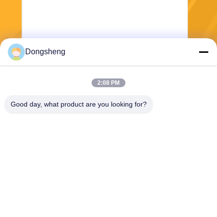
Dongsheng
Stuur
2:08 PM
Good day, what product are you looking for?
Hefei Dongsheng Machinery Technology
Co., Ltd
yubin@dswintec.com
86-551-65303291
No.2606, Jixian-Road, Econ
omische Ontwikkelingsstree