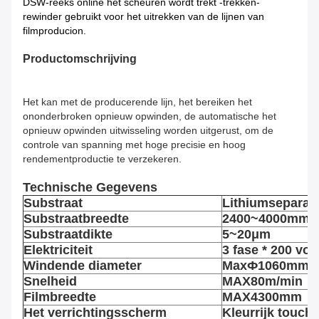
DSW-reeks online het scheuren wordt trekt -trekken-
rewinder gebruikt voor het uitrekken van de lijnen van
filmproducion.
Productomschrijving
Het kan met de producerende lijn, het bereiken het
ononderbroken opnieuw opwinden, de automatische het
opnieuw opwinden uitwisseling worden uitgerust, om de
controle van spanning met hoge precisie en hoog
rendementproductie te verzekeren.
Technische Gegevens
Substraat
Lithiumseparato
Substraatbreedte
2400~4000mm
Substraatdikte
5~20μm
Elektriciteit
3 fase * 200 vol
Windende diameter
MaxФ1060mm
Snelheid
MAX80m/min
Filmbreedte
MAX4300mm
Het verrichtingsscherm
Kleurrijk touch