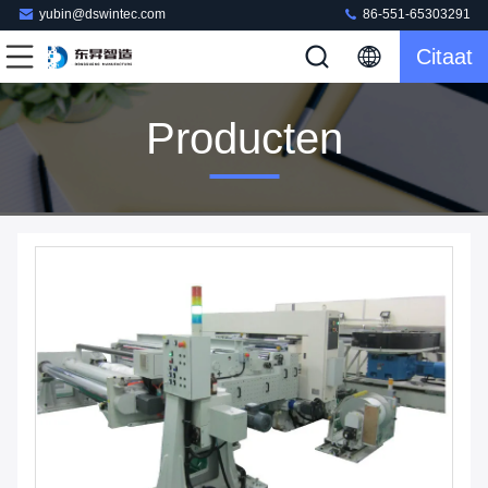
yubin@dswintec.com
86-551-65303291
Citaat
Producten