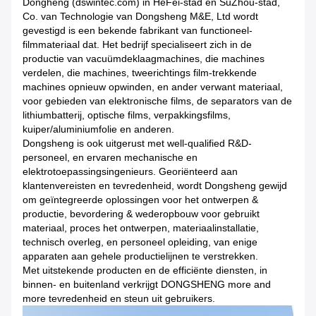
Dongheng (dswintec.com) in HeFei-stad en SuZhou-stad,
Co. van Technologie van Dongsheng M&E, Ltd wordt
gevestigd is een bekende fabrikant van functioneel-
filmmateriaal dat. Het bedrijf specialiseert zich in de
productie van vacuümdeklaagmachines, die machines
verdelen, die machines, tweerichtings film-trekkende
machines opnieuw opwinden, en ander verwant materiaal,
voor gebieden van elektronische films, de separators van de
lithiumbatterij, optische films, verpakkingsfilms,
kuiper/aluminiumfolie en anderen.
Dongsheng is ook uitgerust met well-qualified R&D-
personeel, en ervaren mechanische en
elektrotoepassingsingenieurs. Georiënteerd aan
klantenvereisten en tevredenheid, wordt Dongsheng gewijd
om geïntegreerde oplossingen voor het ontwerpen &
productie, bevordering & wederopbouw voor gebruikt
materiaal, proces het ontwerpen, materiaalinstallatie,
technisch overleg, en personeel opleiding, van enige
apparaten aan gehele productielijnen te verstrekken.
Met uitstekende producten en de efficiënte diensten, in
binnen- en buitenland verkrijgt DONGSHENG more and
more tevredenheid en steun uit gebruikers.