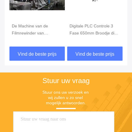
De Machine van de
Digitale PLC Controle 3
De
Filmrewinder van
Fase 650mm Broodje die
Re
lithiumseparators 20um
Machine, de Machine van
50
200V
Snijmachinerewinder
Au
Vind de beste prijs
Vind de beste prijs
opnieuw opwinden
op
Stuur uw vraag
Stuur ons uw verzoek en 
wij zullen u zo snel 
mogelijk antwoorden.