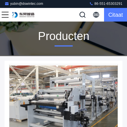
yubin@dswintec.com
86-551-65303291
Citaat
Producten