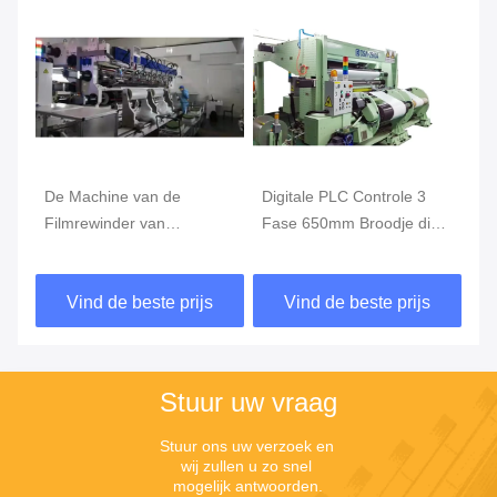
De Machine van de
Digitale PLC Controle 3
De
Filmrewinder van
Fase 650mm Broodje die
Re
lithiumseparators 20um
Machine, de Machine van
50
200V
Snijmachinerewinder
Au
Vind de beste prijs
Vind de beste prijs
opnieuw opwinden
op
Stuur uw vraag
Stuur ons uw verzoek en 
wij zullen u zo snel 
mogelijk antwoorden.