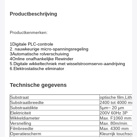
Productbeschrijving
Productkenmerken:
1Digitale PLC-controle
2. nauwkeurige micro-spanningsregeling
3Automatische rolverschuiving
4Online onafhankelijke Rewinder
5.
Digitale wikkeltechniek met wisselstroomservo-aandrijving
6.
Elektrostatische eliminator
Technische gegevens
Substraat
optische film,
Lithi
Substraatbreedte
2400 tot 4000 mm
Substraatdikte
5
μm
~ 20 μm
Elektriciteit
200V 60Hz 3P
Wikkeldiameter
Max. F1060 mm
Versnelling
Max. 80m/min.
Filmbreedte
Max. 4300 mm
Operatiescherm
Kleurrijk touchscr