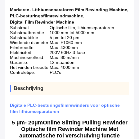
Markeren:
Lithiumseparatoren Film Rewinding Machine
,
PLC-besturingsfilmrewindmachine
,
Digital Film Rewinder Machine
Substraat:
Optische film, lithiumseparatoren
Substraatbreedte:
1000 mm tot 5000 mm
Substraatdikte:
5 μm tot 20 μm
Windende diameter:
Max. F1060 mm
Filmbreedte:
Max. 4300mm
Elektriciteit:
200V 60Hz 3-fase
Machinesnelheid:
Max. 80 m/min
Garantie:
12 maanden
Het winden breedte:
Max. 4000 mm
Controletipe:
PLC's
Beschrijving
Digitale PLC-besturingsfilmrewinders voor optische
film-lithiumseparatoren
5 μm
- 20
μm
Online Slitting Pulling Rewinder
Optische film Rewinder Machine Met
automatische rol verschuiving functie