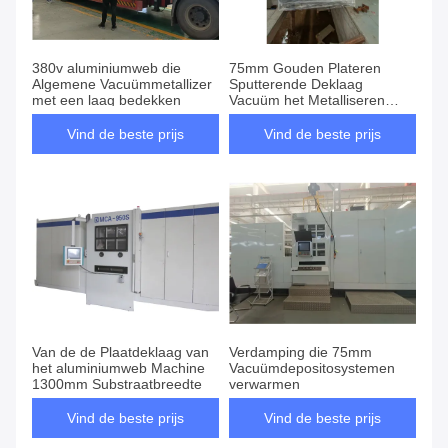
380v aluminiumweb die
75mm Gouden Plateren
Algemene Vacuümmetallizer
Sputterende Deklaag
met een laag bedekken
Vacuüm het Metalliseren
Machine
Vind de beste prijs
Vind de beste prijs
Van de de Plaatdeklaag van
Verdamping die 75mm
het aluminiumweb Machine
Vacuümdepositosystemen
1300mm Substraatbreedte
verwarmen
Vind de beste prijs
Vind de beste prijs