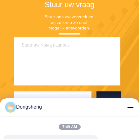
Stuur uw vraag
Stuur ons uw verzoek en 
wij zullen u zo snel 
mogelijk antwoorden.
Stuur
Dongsheng
7:49 AM