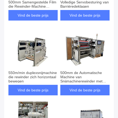
500mm Samengestelde Film
Volledige Servobesturing van
die Rewinder-Machine
Barrièredeklagen
scheuren
Vind de beste prijs
Vind de beste prijs
550m/min duplexsnijmachine
500mm de Automatische
die rewinder zich horizontaal
Machine van
bewegen
Snijmachinerewinder met
Elektrostatische eliminator
Vind de beste prijs
Vind de beste prijs