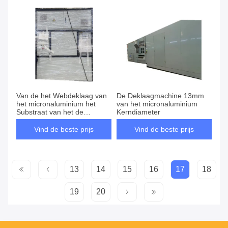
Van de het Webdeklaag van
De Deklaagmachine 13mm
het micronaluminium het
van het micronaluminium
Substraat van het de
Kerndiameter
Machinehuisdier
Vind de beste prijs
Vind de beste prijs
13
14
15
16
17
18
19
20