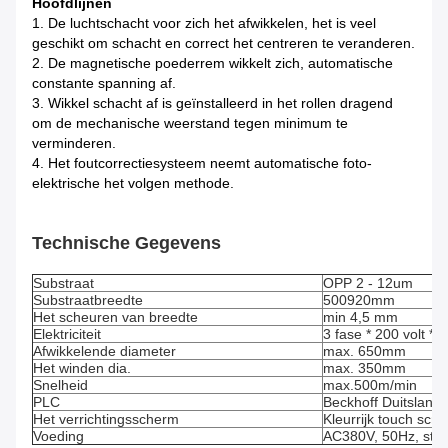
Hoofdlijnen
1. De luchtschacht voor zich het afwikkelen, het is veel
geschikt om schacht en correct het centreren te veranderen.
2. De magnetische poederrem wikkelt zich, automatische
constante spanning af.
3. Wikkel schacht af is geïnstalleerd in het rollen dragend
om de mechanische weerstand tegen minimum te
verminderen.
4. Het foutcorrectiesysteem neemt automatische foto-
elektrische het volgen methode.
Technische Gegevens
Substraat
OPP 2 - 12um
Substraatbreedte
500920mm
Het scheuren van breedte
min 4,5 mm
Elektriciteit
3 fase * 200 volt *
Afwikkelende diameter
max. 650mm
Het winden dia.
max. 350mm
Snelheid
max.500m/min
PLC
Beckhoff Duitsland
Het verrichtingsscherm
Kleurrijk touch scr
Voeding
AC380V, 50Hz, stroo