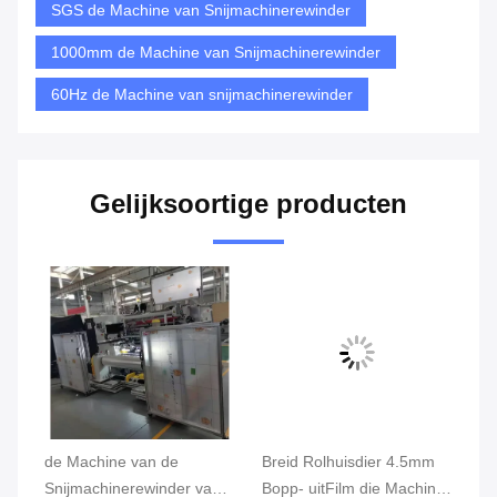
SGS de Machine van Snijmachinerewinder
1000mm de Machine van Snijmachinerewinder
60Hz de Machine van snijmachinerewinder
Gelijksoortige producten
de Machine van de
Breid Rolhuisdier 4.5mm
SG
Snijmachinerewinder van
Bopp- uitFilm die Machine
Ma