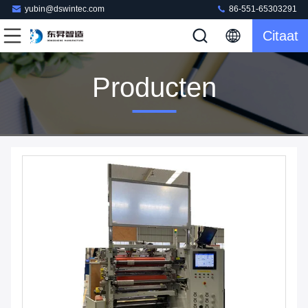
yubin@dswintec.com
86-551-65303291
Citaat
Producten