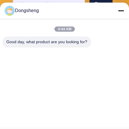
Stuur
Dongsheng
4:44 AM
Good day, what product are you looking for?
Hefei Dongsheng Machinery Technology
Co., Ltd
yubin@dswintec.com
86-551-65303291
No.2606, Jixian-Road, Econ
omische Ontwikkelingsstree
k, Hefei, Anhui, China
China Goede kwaliteit De Machine van filmrewinder Auteursrecht © 2026