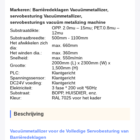
Markeren:
Barrièredeklagen Vacuümmetallizer
,
servobesturing Vacuümmetallizer
,
servobesturings vacuüm metalizing machine
OPP. 2.0mu – 15mu; PET.0.8mu –
Substraatdikte:
12mu
Substraatbreedte:
500mm - 1100mm
Het afwikkelen zich
max. 660mm
dia:
Het winden dia.:
max. 360mm
Snelheid:
max. 550m/min
2000mm (L) x 2300mm (W) x
Grootte:
1,500mm (H)
PLC:
Klantgericht
Spanningssensor:
Klantgericht
DC24V voeding:
Klantgericht
Elektriciteit:
3 fase * 200 volt *60Hz
Substraat:
BOPP, HUISDIER, enz.
Kleur:
RAL 7025 voor het kader
Beschrijving
Vacuümmetallizer voor de Volledige Servobesturing van
Barrièredeklagen