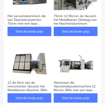
Het vacuümaluminium die
75mm 12 Micron de Vacuüm
van Depositosystemen
het Metalliseren Deklaag van
75mm met een laag
het Machinealuminium
bedekken 12 Micron
Vind de beste prijs
Vind de beste prijs
12 de Kern van de
Aluminium die
micronmotor Vacuüm het
Vacuümdepositomachine 12
Metalliseren Machine 380v
Micron 380v met een laag
bedekken
Vind de beste prijs
Vind de beste prijs