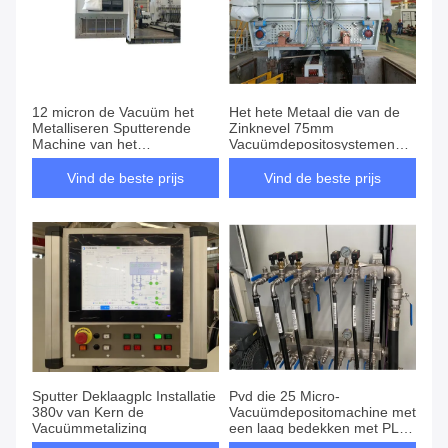
12 micron de Vacuüm het
Het hete Metaal die van de
Metalliseren Sputterende
Zinknevel 75mm
Machine van het
Vacuümdepositosystemen
Machinemagnetron
met een laag bedekken
Vind de beste prijs
Vind de beste prijs
Sputter Deklaagplc Installatie
Pvd die 25 Micro-
380v van Kern de
Vacuümdepositomachine met
Vacuümmetalizing
een laag bedekken met PLC
Kern