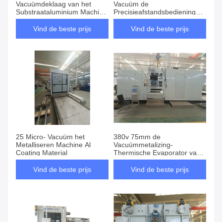
Vacuümdeklaag van het
Vacuüm de
Substraataluminium Machine
Precisieafstandsbediening
1200mm Breedte
van Depositosystemen
Vind de beste prijs
Vind de beste prijs
25 Micro- Vacuüm het
380v 75mm de
Metalliseren Machine Al
Vacuümmetalizing-
Coating Material
Thermische Evaporator van
het Deklaagmateriaal
Vind de beste prijs
Vind de beste prijs