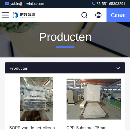
yubin@dswintec.com
86-551-65303291
Citaat
Producten
Producten
BOPP-van de het Micron
CPP-Substraat 75mm