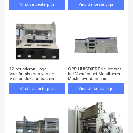
Vind de beste prijs
Vind de beste prijs
12 het micron Hoge
OPP-HUISDIERENsubstraat
Vacuümplateren van de
het Vacuüm het Metalliseren
Vacuümdeklaagmachine
Machineverdamping
Verwarmen
Vind de beste prijs
Vind de beste prijs