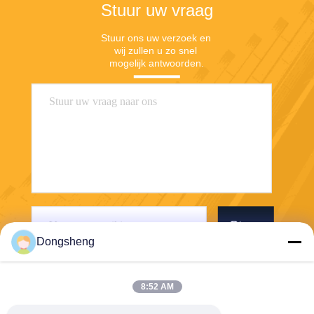
Stuur uw vraag
Stuur ons uw verzoek en 
wij zullen u zo snel 
mogelijk antwoorden.
Stuur
Dongsheng
8:52 AM