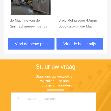
de Machine van de
Breid Rolhuisdier 4.5mm
SG
Snijmachinerewinder van
Bopp- uitFilm die Machine
Ma
6mA 500mm 380V 60Hz,
scheuren
de
Plastic Film die Machine
de
Vind de beste prijs
Vind de beste prijs
opnieuw opwinden
sn
Stuur uw vraag
Stuur ons uw verzoek en 
wij zullen u zo snel 
mogelijk antwoorden.