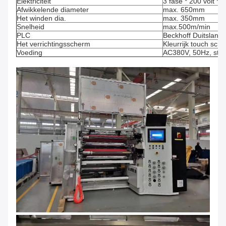
Elektriciteit
3 fase * 200 volt *
Afwikkelende diameter
max. 650mm
Het winden dia.
max. 350mm
Snelheid
max.500m/min
PLC
Beckhoff Duitsland
Het verrichtingsscherm
Kleurrijk touch scr
Voeding
AC380V, 50Hz, stroo