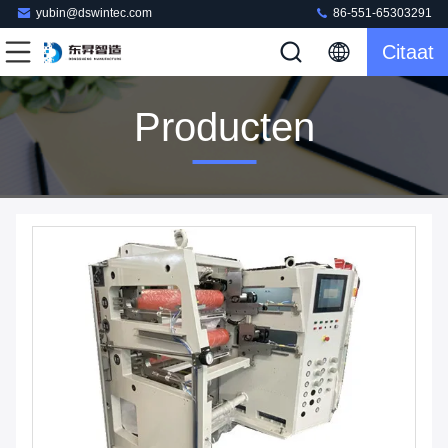
yubin@dswintec.com
86-551-65303291
Citaat
Producten