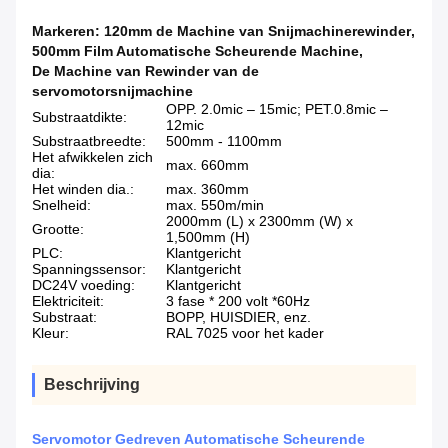
Markeren:
120mm de Machine van Snijmachinerewinder
,
500mm Film Automatische Scheurende Machine
,
De Machine van Rewinder van de
servomotorsnijmachine
OPP. 2.0mic – 15mic; PET.0.8mic –
Substraatdikte:
12mic
Substraatbreedte:
500mm - 1100mm
Het afwikkelen zich
max. 660mm
dia:
Het winden dia.:
max. 360mm
Snelheid:
max. 550m/min
2000mm (L) x 2300mm (W) x
Grootte:
1,500mm (H)
PLC:
Klantgericht
Spanningssensor:
Klantgericht
DC24V voeding:
Klantgericht
Elektriciteit:
3 fase * 200 volt *60Hz
Substraat:
BOPP, HUISDIER, enz.
Kleur:
RAL 7025 voor het kader
Beschrijving
Servomotor Gedreven Automatische Scheurende