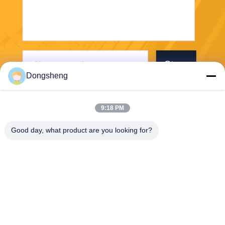
Stuur
Dongsheng
9:18 PM
Good day, what product are you looking for?
Hefei Dongsheng Machinery Technology
Co., Ltd
yubin@dswintec.com
86-551-65303291
No.2606, Jixian-Road, Econ
omische Ontwikkelingsstree