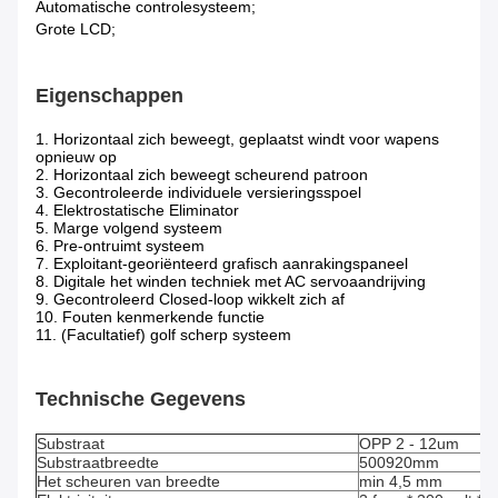
Automatische controlesysteem;
Grote LCD;
Eigenschappen
1. Horizontaal zich beweegt, geplaatst windt voor wapens
opnieuw op
2. Horizontaal zich beweegt scheurend patroon
3. Gecontroleerde individuele versieringsspoel
4. Elektrostatische Eliminator
5. Marge volgend systeem
6. Pre-ontruimt systeem
7. Exploitant-georiënteerd grafisch aanrakingspaneel
8. Digitale het winden techniek met AC servoaandrijving
9. Gecontroleerd Closed-loop wikkelt zich af
10. Fouten kenmerkende functie
11. (Facultatief) golf scherp systeem
Technische Gegevens
Substraat
OPP 2 - 12um
Substraatbreedte
500920mm
Het scheuren van breedte
min 4,5 mm