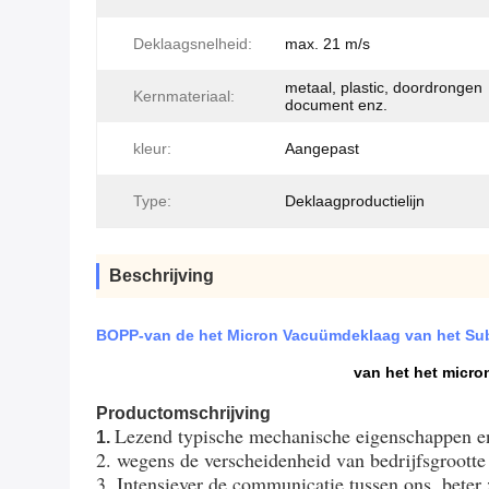
Deklaagsnelheid:
max. 21 m/s
metaal, plastic, doordrongen
Kernmateriaal:
document enz.
kleur:
Aangepast
Type:
Deklaagproductielijn
Beschrijving
BOPP-van de het Micron Vacuümdeklaag van het Su
van het het micr
Productomschrijving
Lezend typische mechanische eigenschappen en 
1.
2. wegens de verscheidenheid van bedrijfsgrootte 
3. Intensiever de communicatie tussen ons, beter 