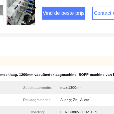
Vind de beste prijs
Contact
ümdeklaag
,
1200mm vacuümdeklaagmachine
,
BOPP-machine van h
Substraatbreedte:
max.1300mm
Deklaagmateriaal:
Al.only; Zn., Al.etc
Voeding:
EEN C380V 50HZ + PE