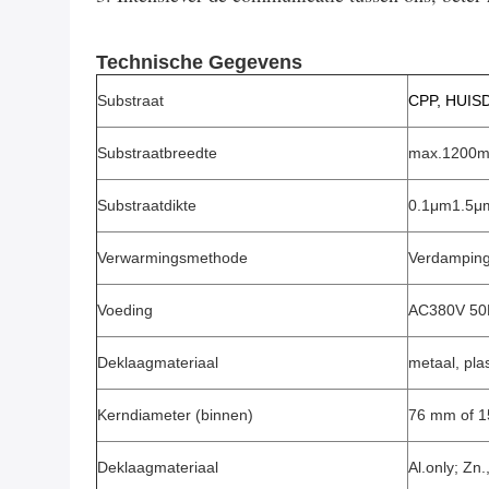
Technische Gegevens
Substraat
CPP, HUISD
Substraatbreedte
max.1200
Substraatdikte
0.1μm1.5μ
Verwarmingsmethode
Verdamping
Voeding
AC380V 50
Deklaagmateriaal
metaal, pla
Kerndiameter (binnen)
76 mm of 
Deklaagmateriaal
Al.only; Zn.,