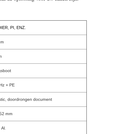
IER, PI, ENZ.
mm
m
sboot
Hz + PE
stic, doordrongen document
152 mm
 Al.