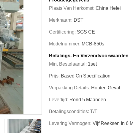
Plaats Van Herkomst:
China Hefei
Merknaam:
DST
Certificering:
SGS CE
Modelnummer:
MCB-850s
Betalings- En Verzendvoorwaarden
Min. Bestelaantal:
1set
Prijs:
Based On Specification
Verpakking Details:
Houten Geval
Levertijd:
Rond 5 Maanden
Betalingscondities:
T/T
Levering Vermogen:
Vijf Reeksen In 6