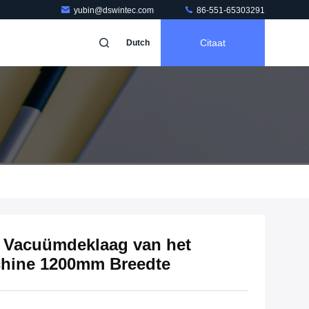
yubin@dswintec.com
86-551-65303291
Citaat
Dutch
 Vacuümdeklaag van het
chine 1200mm Breedte