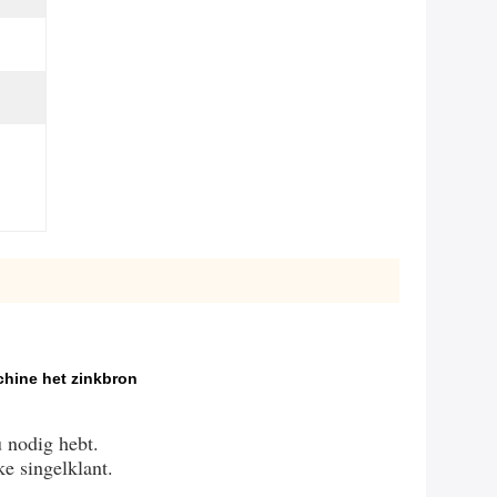
hine het zinkbron
 nodig hebt.
ke singelklant.