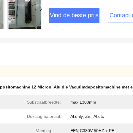
Vind de beste prijs
Contact
ositomachine 12 Micron
,
Alu die Vacuümdepositomachine met e
Substraatbreedte:
max.1300mm
Deklaagmateriaal:
Al.only; Zn., Al.etc
Voeding:
EEN C380V 50HZ + PE