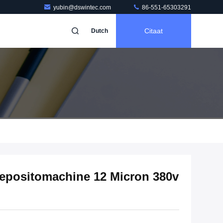
yubin@dswintec.com
86-551-65303291
Citaat
Dutch
positomachine 12 Micron 380v