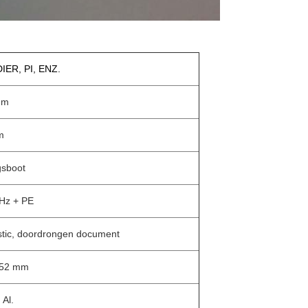
IER, PI, ENZ.
mm
m
sboot
Hz + PE
stic, doordrongen document
152 mm
 Al.