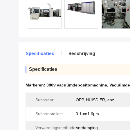
Specificaties
Beschrijving
Specificaties
Markeren:
380v vacuümdepositomachine
,
Vacuümdep
Substraat:
OPP, HUISDIER, enz.
Substraatdikte:
0.1μm1.6μm
Verwarmingsmethode:
Verdamping