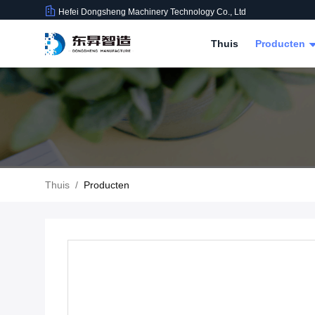
Hefei Dongsheng Machinery Technology Co., Ltd
Thuis
Producten
Thuis
/
Producten