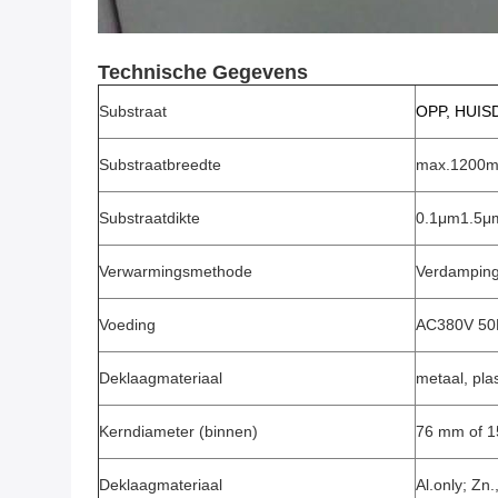
Technische Gegevens
Substraat
OPP, HUISD
Substraatbreedte
max.1200
Substraatdikte
0.1μm1.5μ
Verwarmingsmethode
Verdamping
Voeding
AC380V 50
Deklaagmateriaal
metaal, pla
Kerndiameter (binnen)
76 mm of 
Deklaagmateriaal
Al.only; Zn.,