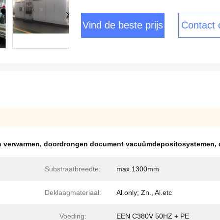
Vind de beste prijs
Contact
n verwarmen
,
doordrongen document vacuümdepositosystemen
,
Substraatbreedte:
max.1300mm
Deklaagmateriaal:
Al.only; Zn., Al.etc
Voeding:
EEN C380V 50HZ + PE