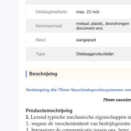
Deklaagsnelheid:
max. 21 m/s
metaal, plastic, doordrongen
Kernmateriaal:
document enz.
Kleur:
aangepast
Type:
Deklaagproductielijn
Beschrijving
Verdamping die 75mm Vacuümdepositosystemen ve
75mm vacuümd
Productomschrijving
Lezend typische mechanische eigenschappen en 
1.
2. wegens de verscheidenheid van bedrijfsgrootte 
3. Intensiever de communicatie tussen ons, beter 