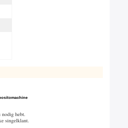
positomachine
 nodig hebt.
ke singelklant.