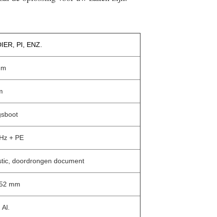
IER, PI, ENZ.
mm
m
sboot
Hz + PE
stic, doordrongen document
152 mm
 Al.