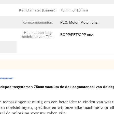
Kerndiameter (binnen):
75 mm of 13 mm
Kerncomponenten:
PLC, Motor, Motor, enz.
Het met een laag
BOPP/PET/CPP enz.
bedekken van Film:
rwarmen
epositosystemen 75mm vacuüm de deklaagmateriaal van de de
toepassingenist nuttig om een beter idee te vinden van wat u
en doelstellingen, specificeren wij onze elke machine voor el
zal de oplossing voor uw zaken zijn.