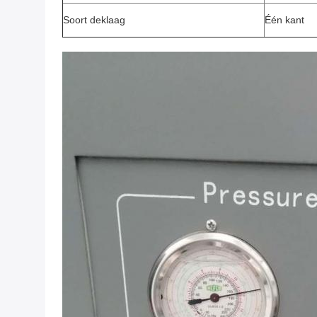
Soort deklaag
Één kant