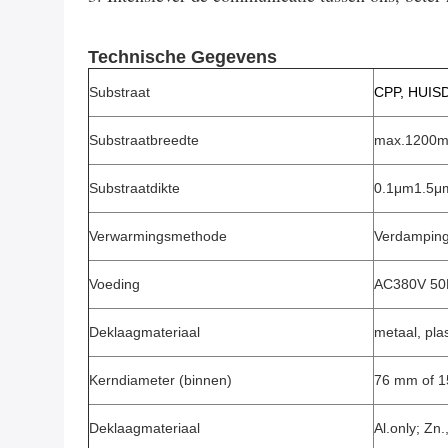
Technische Gegevens
Substraat
CPP, HUISD
Substraatbreedte
max.1200
Substraatdikte
0.1μm1.5μ
Verwarmingsmethode
Verdamping
Voeding
AC380V 50
Deklaagmateriaal
metaal, pla
Kerndiameter (binnen)
76 mm of 
Deklaagmateriaal
Al.only; Zn.,