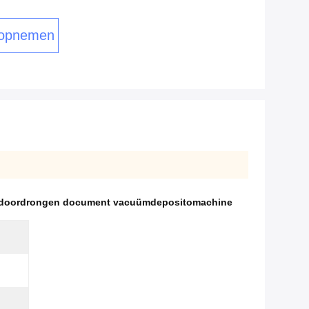
 opnemen
doordrongen document vacuümdepositomachine