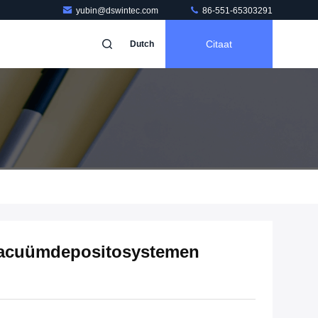
yubin@dswintec.com
86-551-65303291
Citaat
Dutch
acuümdepositosystemen