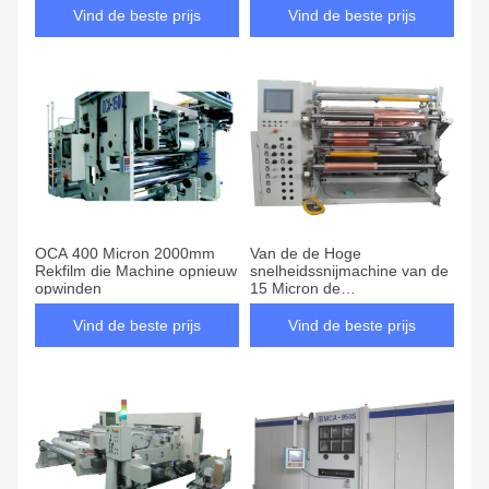
scheuren
Vind de beste prijs
Vind de beste prijs
OCA 400 Micron 2000mm
Van de de Hoge
Rekfilm die Machine opnieuw
snelheidssnijmachine van de
opwinden
15 Micron de
Servoaandrijving Machine
van Rewinder
Vind de beste prijs
Vind de beste prijs