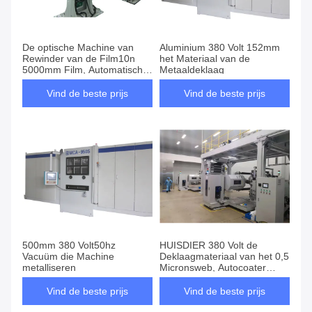
De optische Machine van
Aluminium 380 Volt 152mm
Rewinder van de Film10n
het Materiaal van de
5000mm Film, Automatische
Metaaldeklaag
Opnieuw opwindende
Machine
Vind de beste prijs
Vind de beste prijs
500mm 380 Volt50hz
HUISDIER 380 Volt de
Vacuüm die Machine
Deklaagmateriaal van het 0,5
metalliseren
Micronsweb, Autocoater
Machine
Vind de beste prijs
Vind de beste prijs