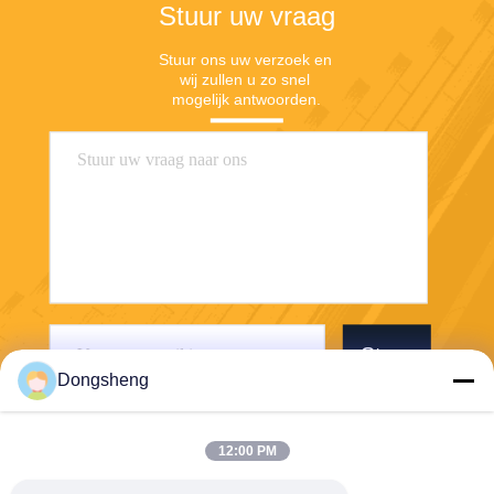
Stuur uw vraag
Stuur ons uw verzoek en 
wij zullen u zo snel 
mogelijk antwoorden.
Stuur
Dongsheng
12:00 PM