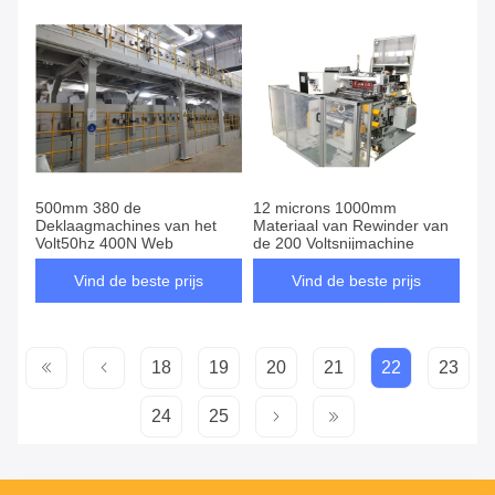
500mm 380 de
12 microns 1000mm
Deklaagmachines van het
Materiaal van Rewinder van
Volt50hz 400N Web
de 200 Voltsnijmachine
Vind de beste prijs
Vind de beste prijs
18
19
20
21
22
23
24
25