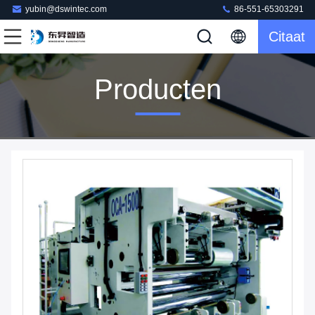
yubin@dswintec.com
86-551-65303291
Citaat
Producten