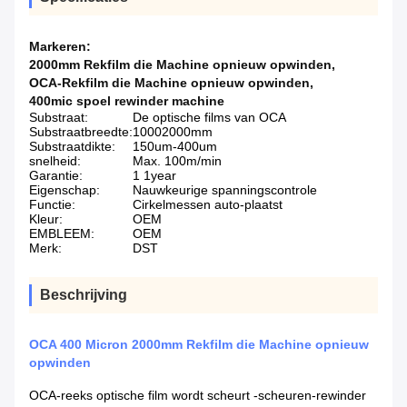
Markeren:
2000mm Rekfilm die Machine opnieuw opwinden
,
OCA-Rekfilm die Machine opnieuw opwinden
,
400mic spoel rewinder machine
Substraat:
De optische films van OCA
Substraatbreedte:
10002000mm
Substraatdikte:
150um-400um
snelheid:
Max. 100m/min
Garantie:
1 1year
Eigenschap:
Nauwkeurige spanningscontrole
Functie:
Cirkelmessen auto-plaatst
Kleur:
OEM
EMBLEEM:
OEM
Merk:
DST
Beschrijving
OCA 400 Micron 2000mm Rekfilm die Machine opnieuw
opwinden
OCA-reeks optische film wordt scheurt -scheuren-rewinder