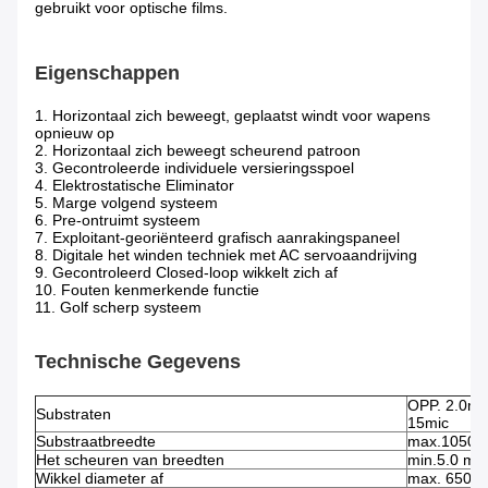
gebruikt voor optische films.
Eigenschappen
1. Horizontaal zich beweegt, geplaatst windt voor wapens
opnieuw op
2. Horizontaal zich beweegt scheurend patroon
3. Gecontroleerde individuele versieringsspoel
4. Elektrostatische Eliminator
5. Marge volgend systeem
6. Pre-ontruimt systeem
7. Exploitant-georiënteerd grafisch aanrakingspaneel
8. Digitale het winden techniek met AC servoaandrijving
9. Gecontroleerd Closed-loop wikkelt zich af
10. Fouten kenmerkende functie
11. Golf scherp systeem
Technische Gegevens
OPP. 2.0mi
Substraten
15mic
Substraatbreedte
max.1050
Het scheuren van breedten
min.5.0 m
Wikkel diameter af
max. 650 