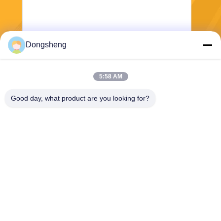
Dongsheng
Stuur
5:58 AM
Good day, what product are you looking for?
Hefei Dongsheng Machinery Technology
Co., Ltd
yubin@dswintec.com
86-551-65303291
No.2606, Jixian-Road, Econ
omische Ontwikkelingsstree
k, Hefei, Anhui, China