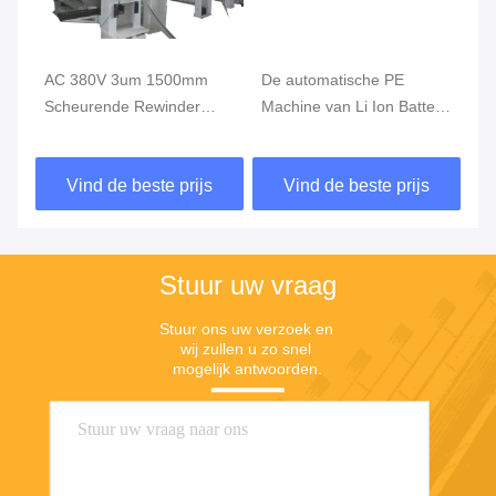
AC 380V 3um 1500mm
De automatische PE
Op
he
Scheurende Rewinder
Machine van Li Ion Battery
di
Machine, Hoge snelheid
Slitting And Rewinding
Ma
die Machine scheuren
Vind de beste prijs
Vind de beste prijs
Stuur uw vraag
Stuur ons uw verzoek en 
wij zullen u zo snel 
mogelijk antwoorden.