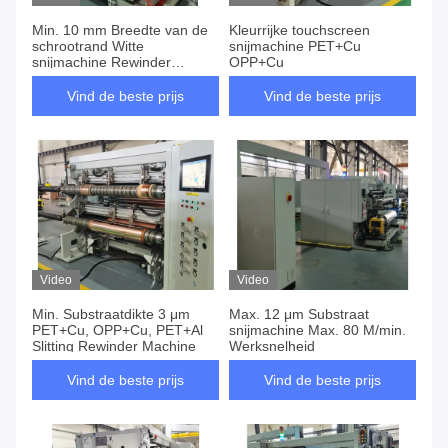
Min. 10 mm Breedte van de
Kleurrijke touchscreen
schrootrand Witte
snijmachine PET+Cu
snijmachine Rewinder
OPP+Cu
Substraat PET+Cu OPP+Cu
Vind de beste prijs
Vind de beste prijs
Video
Video
Min. Substraatdikte 3 μm
Max. 12 μm Substraat
PET+Cu, OPP+Cu, PET+Al
snijmachine Max. 80 M/min.
Slitting Rewinder Machine
Werksnelheid
Vind de beste prijs
Vind de beste prijs