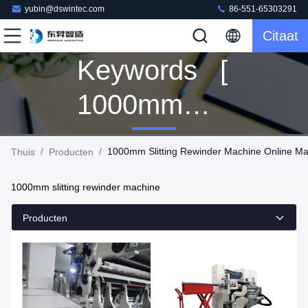
yubin@dswintec.com
86-551-65303291
Citaat
Keywords [
1000mm
Slitting
/
/
1000mm Slitting Rewinder Machine Online Ma
Thuis
Producten
Rewinder
1000mm slitting rewinder machine
Machine ]
Producten
Match 87
Producten