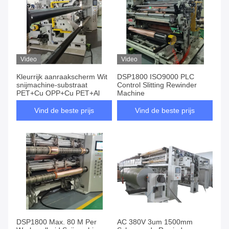
Video
Video
Kleurrijk aanraakscherm Wit
DSP1800 ISO9000 PLC
snijmachine-substraat
Control Slitting Rewinder
PET+Cu OPP+Cu PET+Al
Machine
Vind de beste prijs
Vind de beste prijs
DSP1800 Max. 80 M Per
AC 380V 3um 1500mm