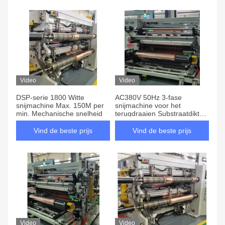
Video
Video
DSP-serie 1800 Witte
AC380V 50Hz 3-fase
snijmachine Max. 150M per
snijmachine voor het
min. Mechanische snelheid
terugdraaien Substraatdikte
max. 12μm
Vind de beste prijs
Vind de beste prijs
Video
Video