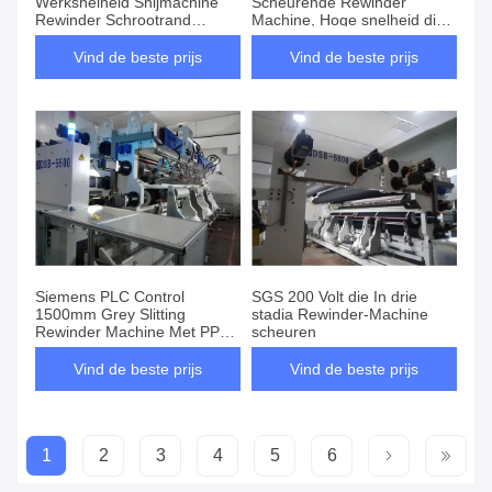
Werksnelheid Snijmachine
Scheurende Rewinder
Rewinder Schrootrand
Machine, Hoge snelheid die
Breedte Min. 10 mm
Machine scheuren
Vind de beste prijs
Vind de beste prijs
Siemens PLC Control
SGS 200 Volt die In drie
1500mm Grey Slitting
stadia Rewinder-Machine
Rewinder Machine Met PP
scheuren
PE Substraat
Vind de beste prijs
Vind de beste prijs
1
2
3
4
5
6