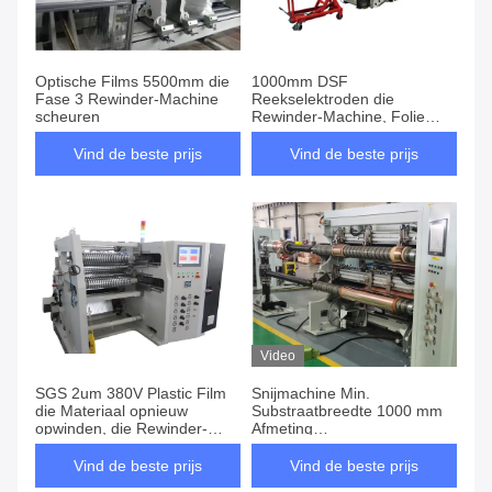
Optische Films 5500mm die
1000mm DSF
Fase 3 Rewinder-Machine
Reekselektroden die
scheuren
Rewinder-Machine, Folie
scheuren die Machine
scheuren
Vind de beste prijs
Vind de beste prijs
Video
SGS 2um 380V Plastic Film
Snijmachine Min.
die Materiaal opnieuw
Substraatbreedte 1000 mm
opwinden, die Rewinder-
Afmeting
Machine scheuren
2850x3900x1900mm
Vind de beste prijs
Vind de beste prijs