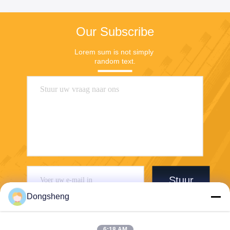
Our Subscribe
Lorem sum is not simply 
random text.
Stuur
Dongsheng
6:18 AM