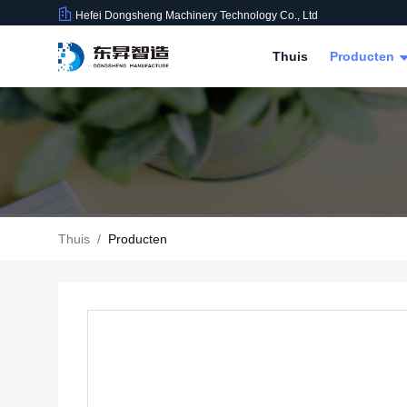
Hefei Dongsheng Machinery Technology Co., Ltd
Thuis
Producten
Thuis
/
Producten