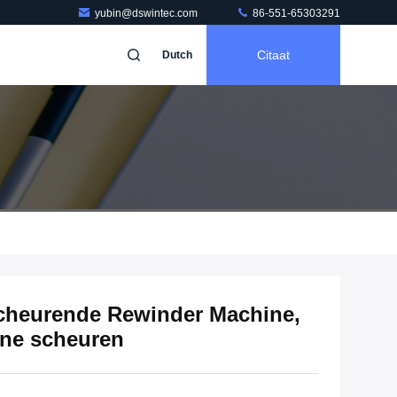
yubin@dswintec.com
86-551-65303291
Citaat
Dutch
heurende Rewinder Machine,
ine scheuren