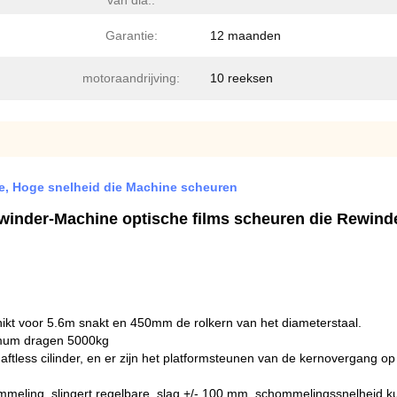
van dia.:
Garantie:
12 maanden
motoraandrijving:
10 reeksen
 Hoge snelheid die Machine scheuren
winder-Machine optische films scheuren die Rewind
ikt voor 5.6m snakt en 450mm de rolkern van het diameterstaal.
imum dragen 5000kg
tless cilinder, en er zijn het platformsteunen van de kernovergang op b
meling, slingert regelbare, slag +/- 100 mm, schommelingssnelheid ku