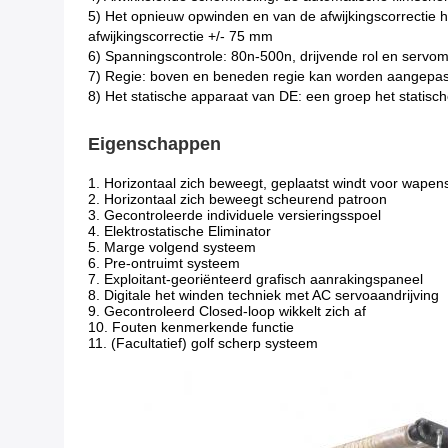
5) Het opnieuw opwinden en van de afwijkingscorrectie h
afwijkingscorrectie +/- 75 mm
6) Spanningscontrole: 80n-500n, drijvende rol en servo
7) Regie: boven en beneden regie kan worden aangepas
8) Het statische apparaat van DE: een groep het statische
Eigenschappen
1. Horizontaal zich beweegt, geplaatst windt voor wape
2. Horizontaal zich beweegt scheurend patroon
3. Gecontroleerde individuele versieringsspoel
4. Elektrostatische Eliminator
5. Marge volgend systeem
6. Pre-ontruimt systeem
7. Exploitant-georiënteerd grafisch aanrakingspaneel
8. Digitale het winden techniek met AC servoaandrijving
9. Gecontroleerd Closed-loop wikkelt zich af
10. Fouten kenmerkende functie
11. (Facultatief) golf scherp systeem