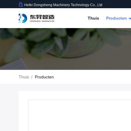
Hefei Dongsheng Machinery Technology Co., Ltd
Thuis
Producten
Thuis
/
Producten