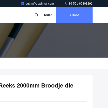
yubin@dswintec.com
86-551-65303291
Citaat
Dutch
 Reeks 2000mm Broodje die