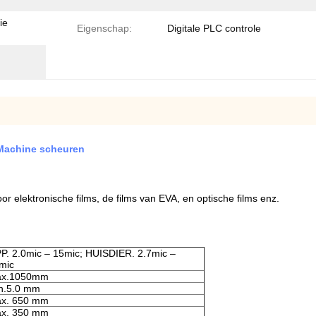
ie
Eigenschap:
Digitale PLC controle
Machine scheuren
r elektronische films, de films van EVA, en optische films enz.
P. 2.0mic – 15mic; HUISDIER. 2.7mic –
mic
x.1050mm
n.5.0 mm
x. 650 mm
x. 350 mm