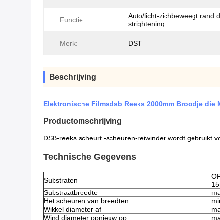
Auto/licht-zichbeweegt rand d
Functie:
strightening
Merk:
DST
Beschrijving
Elektronische Filmsdsb Reeks 2000mm Broodje die 
Productomschrijving
DSB-reeks scheurt -scheuren-reiwinder wordt gebruikt voo
Technische Gegevens
OP
Substraten
15
Substraatbreedte
ma
Het scheuren van breedten
mi
Wikkel diameter af
ma
Wind diameter opnieuw op
ma