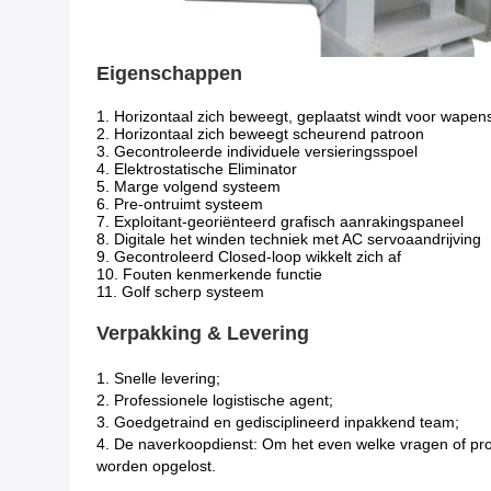
Eigenschappen
1. Horizontaal zich beweegt, geplaatst windt voor wape
2. Horizontaal zich beweegt scheurend patroon
3. Gecontroleerde individuele versieringsspoel
4. Elektrostatische Eliminator
5. Marge volgend systeem
6. Pre-ontruimt systeem
7. Exploitant-georiënteerd grafisch aanrakingspaneel
8. Digitale het winden techniek met AC servoaandrijving
9. Gecontroleerd Closed-loop wikkelt zich af
10. Fouten kenmerkende functie
11. Golf scherp systeem
Verpakking & Levering
1. Snelle levering;
2. Professionele logistische agent;
3. Goedgetraind en gedisciplineerd inpakkend team;
4. De naverkoopdienst: Om het even welke vragen of prob
worden opgelost.