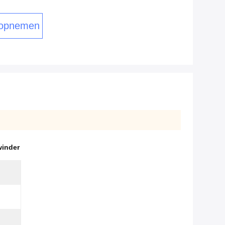
 opnemen
winder