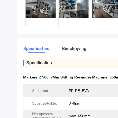
Specificaties
Beschrijving
Specificaties
Markeren:
500m/Min Slitting Rewinder Machine
,
650m
Substraat:
PP, PE, EVA
Substraatdikte:
3~8μm
Het opnieuw
max. 650mm