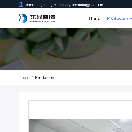
Hefei Dongsheng Machinery Technology Co., Ltd
Thuis
Producten
Thuis
/
Producten