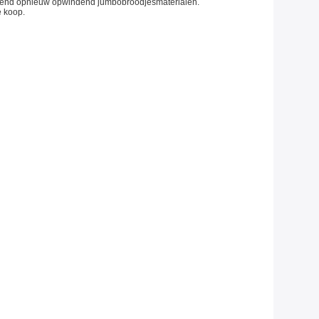
heurend opnieuw opwindend jumbobroodjesmaterialen.
e koop.