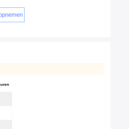
 opnemen
euren