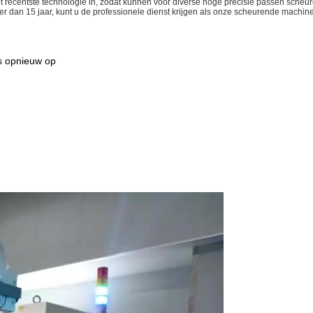
et recentste technologie in, zodat kunnen voor diverse hoge precisie passen sc
er dan 15 jaar, kunt u de professionele dienst krijgen als onze scheurende machin
ns opnieuw op