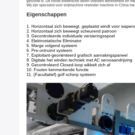
geschikt is. De hoofd elektrische delen voerden wereldmerk en m
Wij zijn specialist voor snijmachine rewinder machine in China me
Eigenschappen
1. Horizontaal zich beweegt, geplaatst windt voor wape
2. Horizontaal zich beweegt scheurend patroon
3. Gecontroleerde individuele versieringsspoel
4. Elektrostatische Eliminator
5. Marge volgend systeem
6. Pre-ontruimt systeem
7. Exploitant-georiënteerd grafisch aanrakingspaneel
8. Digitale het winden techniek met AC servoaandrijving
9. Gecontroleerd Closed-loop wikkelt zich af
10. Fouten kenmerkende functie
11. (Facultatief) golf scherp systeem