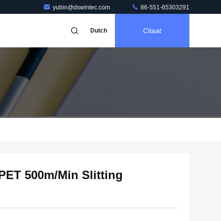
yubin@dswintec.com
86-551-65303291
Citaat
Dutch
PET 500m/Min Slitting