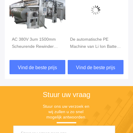
AC 380V 3um 1500mm
De automatische PE
Op
he
Scheurende Rewinder
Machine van Li Ion Battery
di
Machine, Hoge snelheid
Slitting And Rewinding
Ma
die Machine scheuren
Vind de beste prijs
Vind de beste prijs
Stuur uw vraag
Stuur ons uw verzoek en 
wij zullen u zo snel 
mogelijk antwoorden.