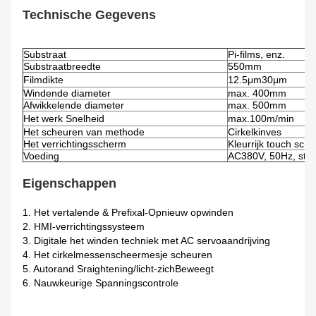
Technische Gegevens
Substraat
Pi-films, enz.
Substraatbreedte
550mm
Filmdikte
12.5μm30μm
Windende diameter
max. 400mm
Afwikkelende diameter
max. 500mm
Het werk Snelheid
max.100m/min
Het scheuren van methode
Cirkelkinves
Het verrichtingsscherm
Kleurrijk touch scr
Voeding
AC380V, 50Hz, stroo
Eigenschappen
1. Het vertalende & Prefixal-Opnieuw opwinden
2. HMI-verrichtingssysteem
3. Digitale het winden techniek met AC servoaandrijving
4. Het cirkelmessenscheermesje scheuren
5. Autorand Sraightening/licht-zichBeweegt
6. Nauwkeurige Spanningscontrole