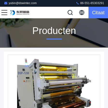
yubin@dswintec.com
86-551-65303291
Citaat
Producten