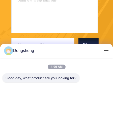
Stuur
Dongsheng
4:00 AM
Good day, what product are you looking for?
Hefei Dongsheng Machinery Technology
Co., Ltd
yubin@dswintec.com
86-551-65303291